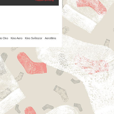
io Oko
Kino Aero
Kino Světozor
Aerofilms