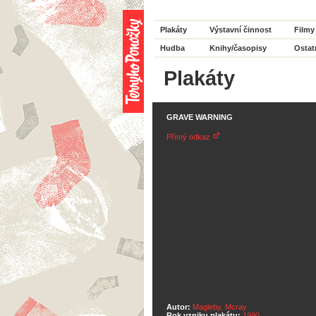
Plakáty
Výstavní činnost
Filmy
Hudba
Knihy/časopisy
Ostat
Plakáty
GRAVE WARNING
Přímý odkaz
Autor:
Magleby, Mcray
Rok vzniku plakátu:
1990