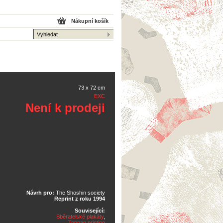
Nákupní košík
73 x 72 cm
EXC
Není k prodeji
Návrh pro:
The Shoshin society
Reprint z roku 1994
Související:
Sběratelské plakáty
,
Toppan printing