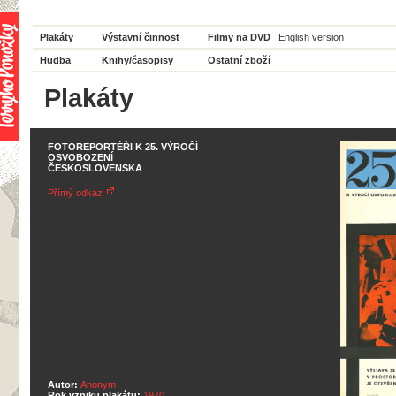
Plakáty
Výstavní činnost
Filmy na DVD
English version
Hudba
Knihy/časopisy
Ostatní zboží
Plakáty
FOTOREPORTÉŘI K 25. VÝROČÍ
OSVOBOZENÍ
ČESKOSLOVENSKA
Přímý odkaz
Autor:
Anonym
Rok vzniku plakátu:
1970