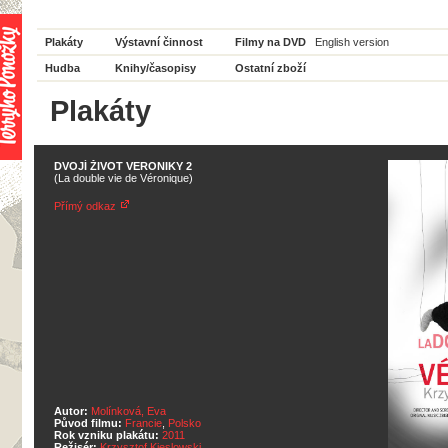
Plakáty
Výstavní činnost
Filmy na DVD
English version
Hudba
Knihy/časopisy
Ostatní zboží
Plakáty
DVOJÍ ŽIVOT VERONIKY 2
(La double vie de Véronique)
Přímý odkaz
Autor:
Molínková, Eva
Původ filmu:
Francie
,
Polsko
Rok vzniku plakátu:
2011
Režisér:
Krzysztof Kieslowski