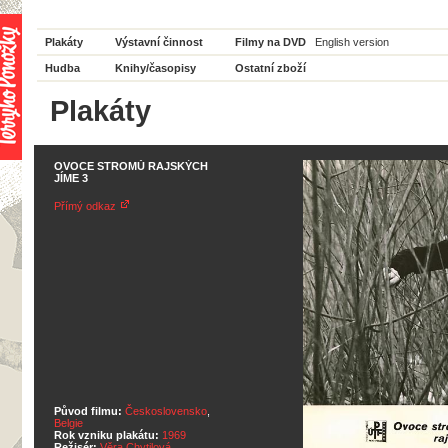
Plakáty
Výstavní činnost
Filmy na DVD
English version
Hudba
Knihy/časopisy
Ostatní zboží
Plakáty
OVOCE STROMŮ RAJSKÝCH
JÍME 3
Přímý odkaz
Původ filmu:
Československo
,
Belgie
Rok vzniku plakátu:
1969
Režisér:
Věra Chytilová