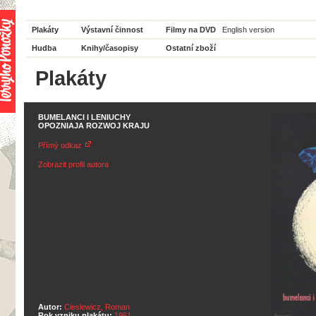
Plakáty
Výstavní činnost
Filmy na DVD
English version
Hudba
Knihy/časopisy
Ostatní zboží
Plakáty
BUMELANCI I LENIUCHY
OPOZNIAJA ROZWOJ KRAJU
Přímý odkaz
Zobrazit profil autora
Autor:
Cieslewicz, Roman
Rok vzniku plakátu:
1961