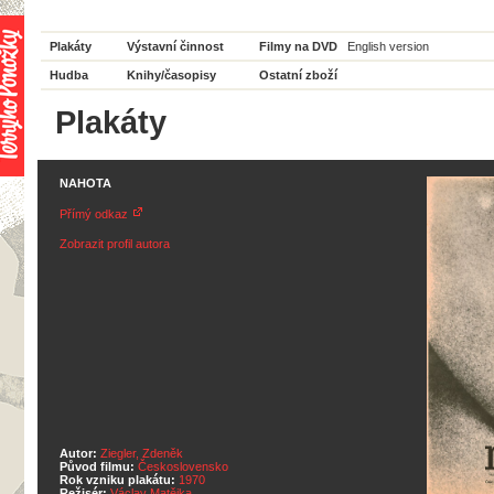
Plakáty
Výstavní činnost
Filmy na DVD
English version
Hudba
Knihy/časopisy
Ostatní zboží
Plakáty
NAHOTA
Přímý odkaz
Zobrazit profil autora
Autor:
Ziegler, Zdeněk
Původ filmu:
Československo
Rok vzniku plakátu:
1970
Režisér:
Václav Matějka