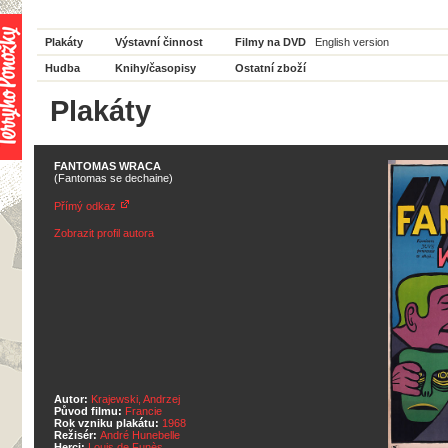
Plakáty
Výstavní činnost
Filmy na DVD
English version
Hudba
Knihy/časopisy
Ostatní zboží
Plakáty
FANTOMAS WRACA
(Fantomas se dechaine)
Přímý odkaz
Zobrazit profil autora
Autor:
Krajewski, Andrzej
Původ filmu:
Francie
Rok vzniku plakátu:
1968
Režisér:
André Hunebelle
Herci:
Louis de Funès