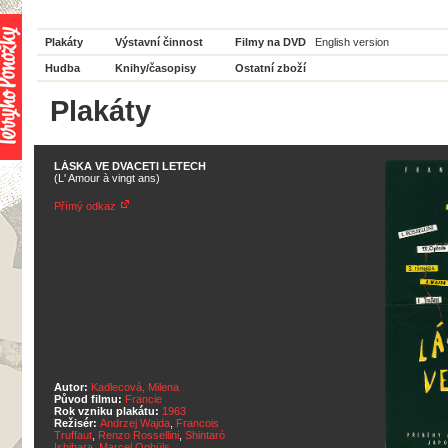
Plakáty
Výstavní činnost
Filmy na DVD
English version
Hudba
Knihy/časopisy
Ostatní zboží
Plakáty
LÁSKA VE DVACETI LETECH
(L' Amour à vingt ans)
Přímý odkaz
Autor:
Kadlecová, Milena
Původ filmu:
Francie
Rok vzniku plakátu:
1963
Režisér:
Andrzej Wajda
,
Francois
Truffaut
,
Renzo Rossellini
,
Shintaró
Ishihara
,
Marcel Ophüls