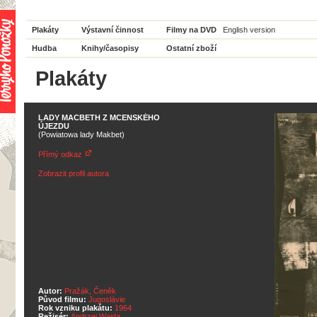
Plakáty
Výstavní činnost
Filmy na DVD
English version
Hudba
Knihy/časopisy
Ostatní zboží
Plakáty
LADY MACBETH Z MCENSKÉHO
ÚJEZDU
(Powiatowa lady Makbet)
Přímý odkaz
Zobrazit profil autora
Autor:
Pražák, Čeněk
Původ filmu:
Jugoslávie
Rok vzniku plakátu:
1964
Režisér:
Andrzej Wajda