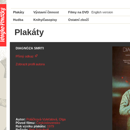
Plakáty
Výstavní činnost
Filmy na DVD
English version
Hudba
Knihy/časopisy
Ostatní zboží
Plakáty
DIAGNÓZA SMRTI
Přímý odkaz
Zobrazit profil autora
Autor:
Poláčková-Vyleťalová, Olga
Původ filmu:
Československo
Rok vzniku plakátu:
1979
Režisér:
Petr Schulhoff