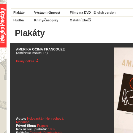
Plakáty
Výstavní činnost
Filmy na DVD
English version
Hudba
Knihy/časopisy
Ostatní zboží
Plakáty
AMERIKA OČIMA FRANCOUZE
(Amérique insolite, L' )
Přímý odkaz
Autor:
Holovacká - Henrychová,
Marianna
Původ filmu:
Francie
Rok vzniku plakátu:
1962
Režisér:
Francois Reichenbach