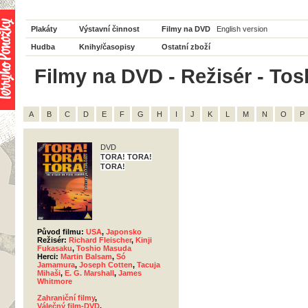
Plakáty
Výstavní činnost
Filmy na DVD
English version
Hudba
Knihy/časopisy
Ostatní zboží
Filmy na DVD - Režisér - Tos
A
B
C
D
E
F
G
H
I
J
K
L
M
N
O
P
DVD
TORA! TORA!
TORA!
Původ filmu:
USA
,
Japonsko
Režisér:
Richard Fleischer
,
Kinji
Fukasaku
,
Toshio Masuda
Herci:
Martin Balsam
,
Só
Jamamura
,
Joseph Cotten
,
Tacuja
Mihaši
,
E. G. Marshall
,
James
Whitmore
Zahraniční filmy
,
Válečný film-DVD
,