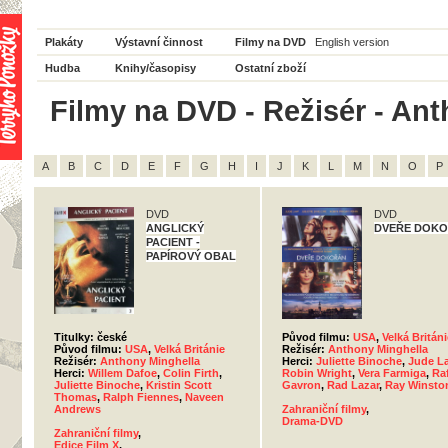
Plakáty
Výstavní činnost
Filmy na DVD
English version
Hudba
Knihy/časopisy
Ostatní zboží
Filmy na DVD - Režisér - Ant
A
B
C
D
E
F
G
H
I
J
K
L
M
N
O
P
DVD
DVD
ANGLICKÝ
DVEŘE DOK
PACIENT -
PAPÍROVÝ OBAL
Titulky: české
Původ filmu:
USA
,
Velká Británi
Původ filmu:
USA
,
Velká Británie
Režisér:
Anthony Minghella
Režisér:
Anthony Minghella
Herci:
Juliette Binoche
,
Jude L
Herci:
Willem Dafoe
,
Colin Firth
,
Robin Wright
,
Vera Farmiga
,
Raf
Juliette Binoche
,
Kristin Scott
Gavron
,
Rad Lazar
,
Ray Winsto
Thomas
,
Ralph Fiennes
,
Naveen
Andrews
Zahraniční filmy
,
Drama-DVD
Zahraniční filmy
,
Edice Film X
,