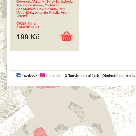
Gyertyák
,
Veronika Khek Kubařová
,
Tereza Kostková
,
Michaela
Sodomková
,
David Kraus
,
Petr
Vondráček
,
Antonín Kracík
,
Aron
Vetchý
ČR/SR filmy
,
Komedie-DVD
199 Kč
PayPal
Facebook
Instagram
O Terryho ponožkách
Obchodní podmínky