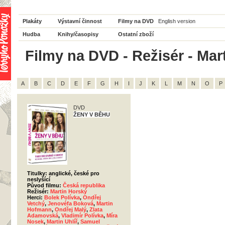
Plakáty
Výstavní činnost
Filmy na DVD
English version
Hudba
Knihy/časopisy
Ostatní zboží
Filmy na DVD - Režisér - Mar
A
B
C
D
E
F
G
H
I
J
K
L
M
N
O
P
DVD
ŽENY V BĚHU
Titulky: anglické, české pro
neslyšící
Původ filmu:
Česká republika
Režisér:
Martin Horský
Herci:
Bolek Polívka
,
Ondřej
Vetchý
,
Jenovéfa Boková
,
Martin
Hofmann
,
Ondřej Malý
,
Zlata
Adamovská
,
Vladimír Polívka
,
Míra
Nosek
,
Martin Uhlíř
,
Samuel