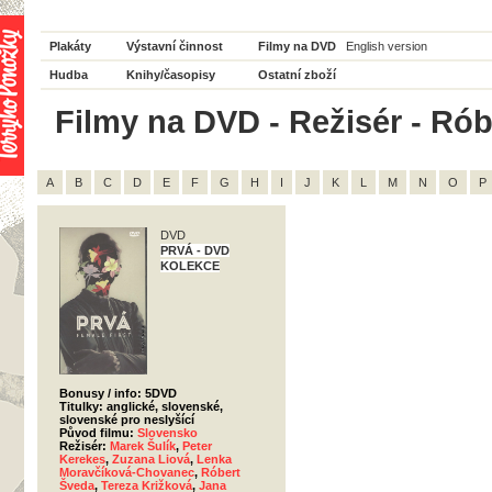
Plakáty
Výstavní činnost
Filmy na DVD
English version
Hudba
Knihy/časopisy
Ostatní zboží
Filmy na DVD - Režisér - Rób
A
B
C
D
E
F
G
H
I
J
K
L
M
N
O
P
DVD
PRVÁ - DVD
KOLEKCE
Bonusy / info: 5DVD
Titulky: anglické, slovenské,
slovenské pro neslyšící
Původ filmu:
Slovensko
Režisér:
Marek Šulík
,
Peter
Kerekes
,
Zuzana Liová
,
Lenka
Moravčíková-Chovanec
,
Róbert
Šveda
,
Tereza Križková
,
Jana