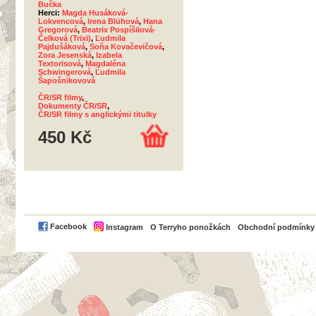
Bučka
Herci:
Magda Husáková-
Lokvencová
,
Irena Blühová
,
Hana
Gregorová
,
Beatrix Pospíšilová-
Čelková (Trixi)
,
Ľudmila
Pajdušáková
,
Soňa Kovačevičová
,
Zora Jesenská
,
Izabela
Textorisová
,
Magdaléna
Schwingerová
,
Ľudmila
Šapošnikovová
ČR/SR filmy
,
Dokumenty ČR/SR
,
ČR/SR filmy s anglickými titulky
450 Kč
PayPal
Facebook
Instagram
O Terryho ponožkách
Obchodní podmínky