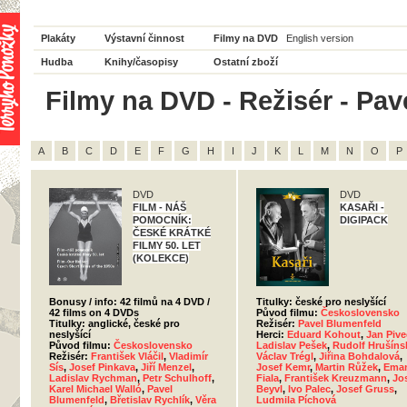
Plakáty
Výstavní činnost
Filmy na DVD
English version
Hudba
Knihy/časopisy
Ostatní zboží
Filmy na DVD - Režisér - Pav
A
B
C
D
E
F
G
H
I
J
K
L
M
N
O
P
DVD
DVD
FILM - NÁŠ
KASAŘI -
POMOCNÍK:
DIGIPACK
ČESKÉ KRÁTKÉ
FILMY 50. LET
(KOLEKCE)
Bonusy / info: 42 filmů na 4 DVD /
Titulky: české pro neslyšící
42 films on 4 DVDs
Původ filmu:
Československo
Titulky: anglické, české pro
Režisér:
Pavel Blumenfeld
neslyšící
Herci:
Eduard Kohout
,
Jan Pive
Původ filmu:
Československo
Ladislav Pešek
,
Rudolf Hrušíns
Režisér:
František Vláčil
,
Vladimír
Václav Trégl
,
Jiřina Bohdalová
,
Sís
,
Josef Pinkava
,
Jiří Menzel
,
Josef Kemr
,
Martin Růžek
,
Ema
Ladislav Rychman
,
Petr Schulhoff
,
Fiala
,
František Kreuzmann
,
Jo
Karel Michael Walló
,
Pavel
Beyvl
,
Ivo Palec
,
Josef Gruss
,
Blumenfeld
,
Břetislav Rychlík
,
Věra
Ludmila Píchová