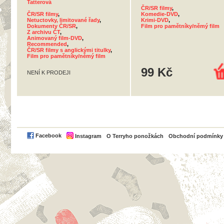
Tatterová
ČR/SR filmy
,
ČR/SR filmy
,
Komedie-DVD
,
Netuctovky, limitované řady
,
Krimi-DVD
,
Dokumenty ČR/SR
,
Film pro pamětníky/němý film
Z archivu ČT
,
Animovaný film-DVD
,
Recommended
,
ČR/SR filmy s anglickými titulky
,
Film pro pamětníky/němý film
99 Kč
NENÍ K PRODEJI
PayPal
Facebook
Instagram
O Terryho ponožkách
Obchodní podmínky