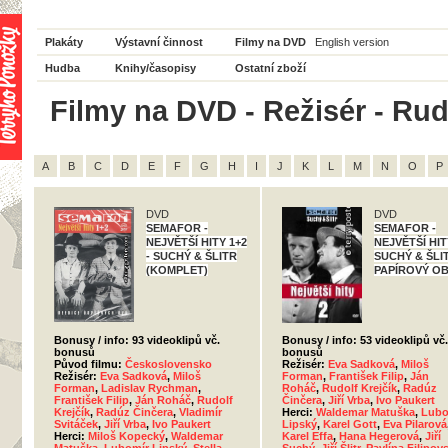
Plakáty
Výstavní činnost
Filmy na DVD
English version
Hudba
Knihy/časopisy
Ostatní zboží
Filmy na DVD - Režisér - Rudo
A
B
C
D
E
F
G
H
I
J
K
L
M
N
O
P
DVD
DVD
SEMAFOR -
SEMAFOR -
NEJVĚTŠÍ HITY 1+2
NEJVĚTŠÍ HITY
- SUCHÝ & ŠLITR
SUCHÝ & ŠLIT
(KOMPLET)
PAPÍROVÝ O
Bonusy / info: 93 videoklipů vč.
Bonusy / info: 53 videoklipů vč.
bonusů
bonusů
Původ filmu:
Československo
Režisér:
Eva Sadková
,
Miloš
Režisér:
Eva Sadková
,
Miloš
Forman
,
František Filip
,
Ján
Forman
,
Ladislav Rychman
,
Roháč
,
Rudolf Krejčík
,
Radúz
František Filip
,
Ján Roháč
,
Rudolf
Činčera
,
Jiří Vrba
,
Ivo Paukert
Krejčík
,
Radúz Činčera
,
Vladimír
Herci:
Waldemar Matuška
,
Lubo
Svitáček
,
Jiří Vrba
,
Ivo Paukert
Lipský
,
Karel Gott
,
Eva Pilarová
Herci:
Miloš Kopecký
,
Waldemar
Karel Effa
,
Hana Hegerová
,
Jiří