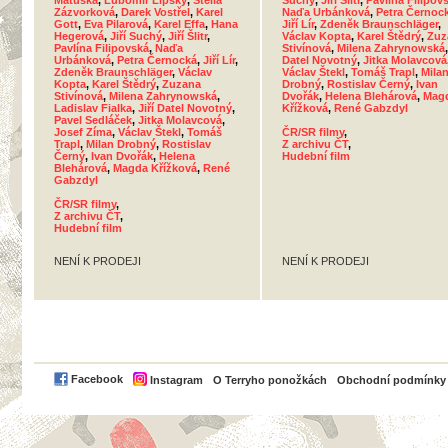
Matuška
,
Lubomír Lipský
,
Stella
Suchý
,
Jiří Šlitr
,
Pavlína Filipov
Zázvorková
,
Darek Vostřel
,
Karel
Naďa Urbánková
,
Petra Černoc
Gott
,
Eva Pilarová
,
Karel Effa
,
Hana
Jiří Lír
,
Zdeněk Braunschläger
,
Hegerová
,
Jiří Suchý
,
Jiří Šlitr
,
Václav Kopta
,
Karel Štědrý
,
Zuz
Pavlína Filipovská
,
Naďa
Stivínová
,
Milena Zahrynowská
Urbánková
,
Petra Černocká
,
Jiří Lír
,
Datel Novotný
,
Jitka Molavcová
Zdeněk Braunschläger
,
Václav
Václav Štekl
,
Tomáš Trapl
,
Mila
Kopta
,
Karel Štědrý
,
Zuzana
Drobný
,
Rostislav Černý
,
Ivan
Stivínová
,
Milena Zahrynowská
,
Dvořák
,
Helena Blehárová
,
Mag
Ladislav Fialka
,
Jiří Datel Novotný
,
Křížková
,
René Gabzdyl
Pavel Sedláček
,
Jitka Molavcová
,
Josef Zíma
,
Václav Štekl
,
Tomáš
ČR/SR filmy
,
Trapl
,
Milan Drobný
,
Rostislav
Z archivu ČT
,
Černý
,
Ivan Dvořák
,
Helena
Hudební film
Blehárová
,
Magda Křížková
,
René
Gabzdyl
ČR/SR filmy
,
Z archivu ČT
,
Hudební film
NENÍ K PRODEJI
NENÍ K PRODEJI
PayPal
Facebook
Instagram
O Terryho ponožkách
Obchodní podmínky