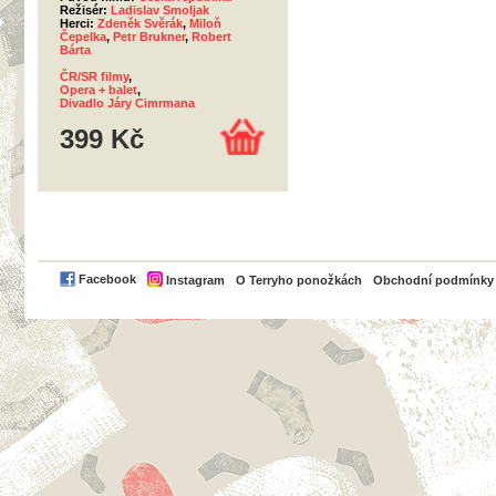
Režisér:
Ladislav Smoljak
Herci:
Zdeněk Svěrák
,
Miloň
Čepelka
,
Petr Brukner
,
Robert
Bárta
ČR/SR filmy
,
Opera + balet
,
Divadlo Járy Cimrmana
399 Kč
PayPal
Facebook
Instagram
O Terryho ponožkách
Obchodní podmínky