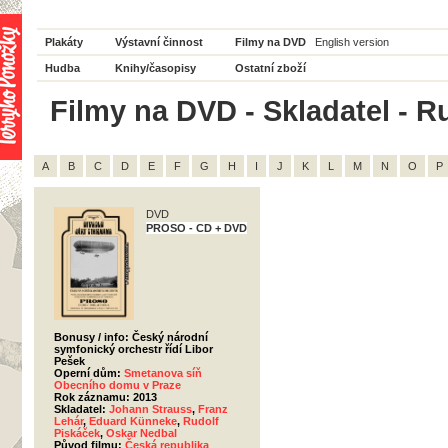
Plakáty
Výstavní činnost
Filmy na DVD
English version
Hudba
Knihy/časopisy
Ostatní zboží
Filmy na DVD - Skladatel - R
A
B
C
D
E
F
G
H
I
J
K
L
M
N
O
P
DVD
PROSO - CD + DVD
Bonusy / info: Český národní
symfonický orchestr řídí Libor
Pešek
Operní dům:
Smetanova síň
Obecního domu v Praze
Rok záznamu: 2013
Skladatel:
Johann Strauss
,
Franz
Lehár
,
Eduard Künneke
,
Rudolf
Piskáček
,
Oskar Nedbal
Původ filmu:
Česká republika