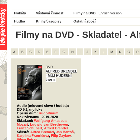
Plakáty
Výstavní činnost
Filmy na DVD
English version
Hudba
Knihy/časopisy
Ostatní zboží
Filmy na DVD - Skladatel - Al
A
B
C
D
E
F
G
H
I
J
K
L
M
N
O
P
DVD
ALFRED BRENDEL
- MŮJ HUDEBNÍ
ŽIVOT
Audio (mluvené slovo / hudba):
DD 5.1 anglicky
Operní dům:
Rudolfinum
Rok záznamu: 2019-2020
Skladatel:
Wolfgang Amadeus
Mozart
,
Ludwig van Beethoven
,
Franz Schubert
,
Alfred Brendel
Sólisté:
Alfred Brendel
,
Jan Bartoš
,
Karolína Františová
,
Filip Zaykov
,
Vilém Petras