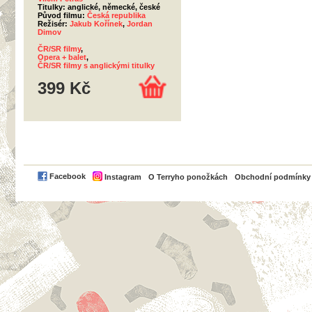
Titulky: anglické, německé, české
Původ filmu:
Česká republika
Režisér:
Jakub Kořínek
,
Jordan
Dimov
ČR/SR filmy
,
Opera + balet
,
ČR/SR filmy s anglickými titulky
399 Kč
PayPal
Facebook
Instagram
O Terryho ponožkách
Obchodní podmínky