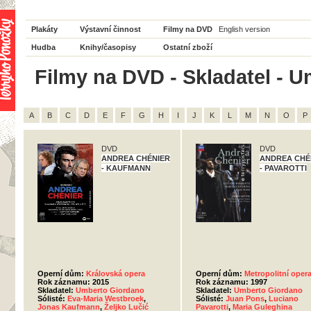
Plakáty
Výstavní činnost
Filmy na DVD
English version
Hudba
Knihy/časopisy
Ostatní zboží
Filmy na DVD - Skladatel - 
A
B
C
D
E
F
G
H
I
J
K
L
M
N
O
P
DVD
DVD
ANDREA CHÉNIER
ANDREA CHÉ
- KAUFMANN
- PAVAROTTI
Operní dům:
Královská opera
Operní dům:
Metropolitní oper
Rok záznamu: 2015
Rok záznamu: 1997
Skladatel:
Umberto Giordano
Skladatel:
Umberto Giordano
Sólisté:
Eva-Maria Westbroek
,
Sólisté:
Juan Pons
,
Luciano
Jonas Kaufmann
,
Željko Lučić
Pavarotti
,
Maria Guleghina