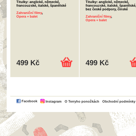
Titulky: anglické, německé,
Titulky: anglické, německé,
francouzské, italské, španělské
francouzské, italské, španělské
bez české podpory, čínské
Zahraniční filmy
,
Opera + balet
Zahraniční filmy
,
Opera + balet
499 Kč
499 Kč
PayPal
Facebook
Instagram
O Terryho ponožkách
Obchodní podmínky