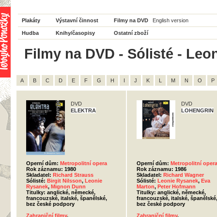
Plakáty
Výstavní činnost
Filmy na DVD
English version
Hudba
Knihy/časopisy
Ostatní zboží
Filmy na DVD - Sólisté - Leo
A
B
C
D
E
F
G
H
I
J
K
L
M
N
O
P
DVD
DVD
ELEKTRA
LOHENGRIN
Operní dům:
Metropolitní opera
Operní dům:
Metropolitní oper
Rok záznamu: 1980
Rok záznamu: 1986
Skladatel:
Richard Strauss
Skladatel:
Richard Wagner
Sólisté:
Birgit Nilsson
,
Leonie
Sólisté:
Leonie Rysanek
,
Eva
Rysanek
,
Mignon Dunn
Marton
,
Peter Hofmann
Titulky: anglické, německé,
Titulky: anglické, německé,
francouzské, italské, španělské,
francouzské, italské, španělské
bez české podpory
bez české podpory
Zahraniční filmy
,
Zahraniční filmy
,