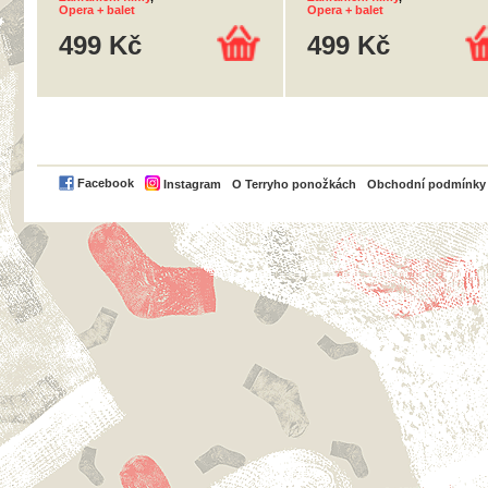
Opera + balet
Opera + balet
499 Kč
499 Kč
PayPal
Facebook
Instagram
O Terryho ponožkách
Obchodní podmínky