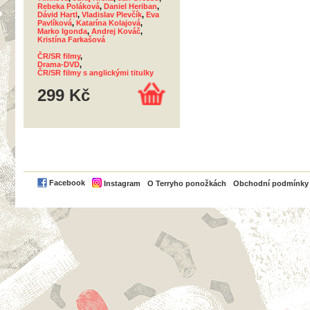
Rebeka Poláková
,
Daniel Heriban
,
Dávid Hartl
,
Vladislav Plevčík
,
Eva
Pavlíková
,
Katarína Kolajová
,
Marko Igonda
,
Andrej Kováč
,
Kristína Farkašová
ČR/SR filmy
,
Drama-DVD
,
ČR/SR filmy s anglickými titulky
299 Kč
PayPal
Facebook
Instagram
O Terryho ponožkách
Obchodní podmínky