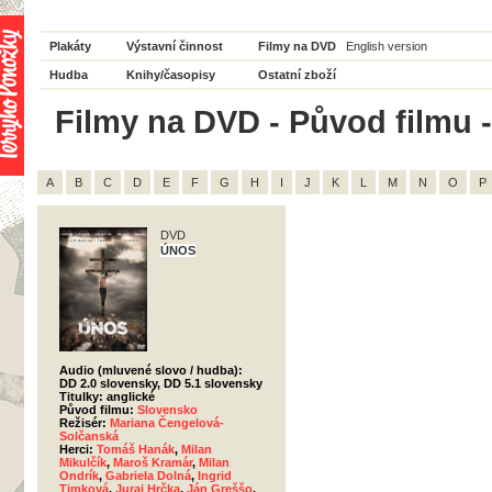
Plakáty
Výstavní činnost
Filmy na DVD
English version
Hudba
Knihy/časopisy
Ostatní zboží
Filmy na DVD - Původ filmu -
A
B
C
D
E
F
G
H
I
J
K
L
M
N
O
P
DVD
ÚNOS
Audio (mluvené slovo / hudba):
DD 2.0 slovensky, DD 5.1 slovensky
Titulky: anglické
Původ filmu:
Slovensko
Režisér:
Mariana Čengelová-
Solčanská
Herci:
Tomáš Hanák
,
Milan
Mikulčík
,
Maroš Kramár
,
Milan
Ondrík
,
Gabriela Dolná
,
Ingrid
Timková
,
Juraj Hrčka
,
Ján Greššo
,