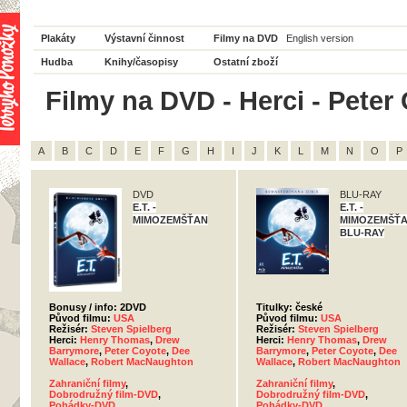
Plakáty
Výstavní činnost
Filmy na DVD
English version
Hudba
Knihy/časopisy
Ostatní zboží
Filmy na DVD - Herci - Peter
A
B
C
D
E
F
G
H
I
J
K
L
M
N
O
P
DVD
BLU-RAY
E.T. -
E.T. -
MIMOZEMŠŤAN
MIMOZEMŠŤA
BLU-RAY
Bonusy / info: 2DVD
Titulky: české
Původ filmu:
USA
Původ filmu:
USA
Režisér:
Steven Spielberg
Režisér:
Steven Spielberg
Herci:
Henry Thomas
,
Drew
Herci:
Henry Thomas
,
Drew
Barrymore
,
Peter Coyote
,
Dee
Barrymore
,
Peter Coyote
,
Dee
Wallace
,
Robert MacNaughton
Wallace
,
Robert MacNaughton
Zahraniční filmy
,
Zahraniční filmy
,
Dobrodružný film-DVD
,
Dobrodružný film-DVD
,
Pohádky-DVD
,
Pohádky-DVD
,