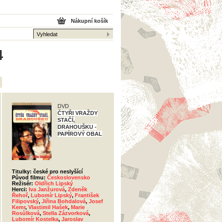
Nákupní košík
4
DVD
ČTYŘI VRAŽDY
STAČÍ,
DRAHOUŠKU -
PAPÍROVÝ OBAL
Titulky: české pro neslyšící
Původ filmu:
Československo
Režisér:
Oldřich Lipský
Herci:
Iva Janžurová
,
Zdeněk
Řehoř
,
Lubomír Lipský
,
František
Filipovský
,
Jiřina Bohdalová
,
Josef
Kemr
,
Vlastimil Hašek
,
Marie
Rosůlková
,
Stella Zázvorková
,
Lubomír Kostelka
,
Jaroslav