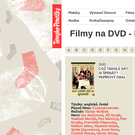
Plakáty
Výstavní činnost
Filmy
Hudba
Knihy/časopisy
Ostat
Filmy na DVD - H
A
B
C
D
E
F
G
H
I
DVD
COŽ TAKHLE DÁT
SI ŠPENÁT? -
PAPÍROVÝ OBAL
Titulky: anglické, české
Původ filmu:
Československo
Režisér:
Václav Vorlíček
Herci:
Iva Janžurová
,
Jiří Sovák
,
Vladimír Menšík
,
Petr Nárožný
,
Petr
Kostka
,
František Filipovský
,
Oldřich Velen
,
Vlastimil Hašek
,
Stella Zázvorková
,
Josef Somr
,
Čestmír Řanda
,
Václav Sloup
,