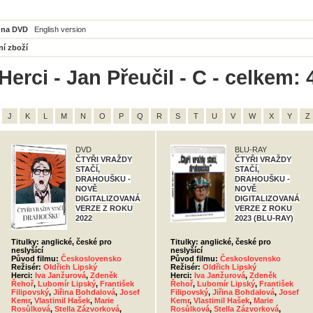
 na DVD
English version
ní zboží
erci - Jan Přeučil - C - celkem: 
J
K
L
M
N
O
P
Q
R
S
T
U
V
W
X
Y
Z
DVD
BLU-RAY
ČTYŘI VRAŽDY
ČTYŘI VRAŽDY
STAČÍ,
STAČÍ,
DRAHOUŠKU -
DRAHOUŠKU -
NOVĚ
NOVĚ
DIGITALIZOVANÁ
DIGITALIZOVANÁ
VERZE Z ROKU
VERZE Z ROKU
2022
2023 (BLU-RAY)
Titulky: anglické, české pro
Titulky: anglické, české pro
neslyšící
neslyšící
Původ filmu:
Československo
Původ filmu:
Československo
Režisér:
Oldřich Lipský
Režisér:
Oldřich Lipský
Herci:
Iva Janžurová
,
Zdeněk
Herci:
Iva Janžurová
,
Zdeněk
Řehoř
,
Lubomír Lipský
,
František
Řehoř
,
Lubomír Lipský
,
František
Filipovský
,
Jiřina Bohdalová
,
Josef
Filipovský
,
Jiřina Bohdalová
,
Josef
Kemr
,
Vlastimil Hašek
,
Marie
Kemr
,
Vlastimil Hašek
,
Marie
Rosůlková
,
Stella Zázvorková
,
Rosůlková
,
Stella Zázvorková
,