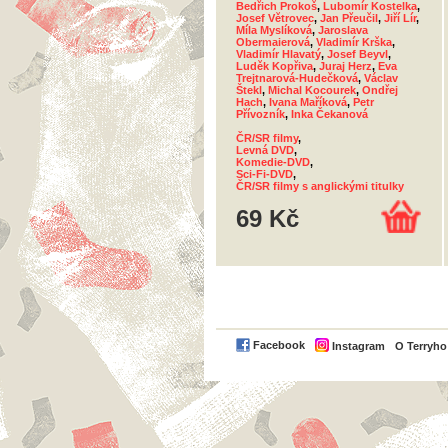
Bedřich Prokoš
,
Lubomír Kostelka
,
Josef Větrovec
,
Jan Přeučil
,
Jiří Lír
,
Míla Myslíková
,
Jaroslava
Obermaierová
,
Vladimír Krška
,
Vladimír Hlavatý
,
Josef Beyvl
,
Luděk Kopřiva
,
Juraj Herz
,
Eva
Trejtnarová-Hudečková
,
Václav
Štekl
,
Michal Kocourek
,
Ondřej
Hach
,
Ivana Maříková
,
Petr
Přívozník
,
Inka Čekanová
ČR/SR filmy
,
Levná DVD
,
Komedie-DVD
,
Sci-Fi-DVD
,
ČR/SR filmy s anglickými titulky
69 Kč
Facebook
Instagram
O Terryh