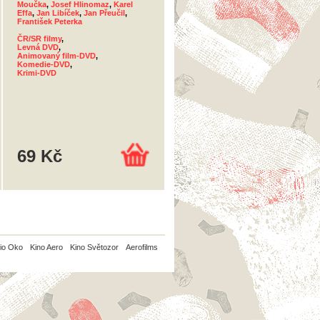
Moučka
,
Josef Hlinomaz
,
Karel
Effa
,
Jan Libíček
,
Jan Přeučil
,
František Peterka
ČR/SR filmy
,
Levná DVD
,
Animovaný film-DVD
,
Komedie-DVD
,
Krimi-DVD
69 Kč
io Oko
Kino Aero
Kino Světozor
Aerofilms