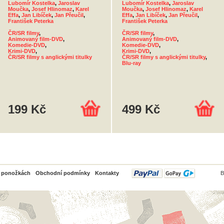
Lubomír Kostelka
,
Jaroslav
Lubomír Kostelka
,
Jaroslav
Moučka
,
Josef Hlinomaz
,
Karel
Moučka
,
Josef Hlinomaz
,
Karel
Effa
,
Jan Libíček
,
Jan Přeučil
,
Effa
,
Jan Libíček
,
Jan Přeučil
,
František Peterka
František Peterka
ČR/SR filmy
,
ČR/SR filmy
,
Animovaný film-DVD
,
Animovaný film-DVD
,
Komedie-DVD
,
Komedie-DVD
,
Krimi-DVD
,
Krimi-DVD
,
ČR/SR filmy s anglickými titulky
ČR/SR filmy s anglickými titulky
,
Blu-ray
199 Kč
499 Kč
PayPal
o ponožkách
Obchodní podmínky
Kontakty
B