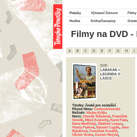
Plakáty
Výstavní činnost
Filmy
Hudba
Knihy/časopisy
Ostat
Filmy na DVD - H
A
B
C
D
E
F
G
H
I
DVD
LABAKAN +
LEGENDA O
LÁSCE
Titulky: české pro neslyšící
Původ filmu:
Československo
Režisér:
Václav Krška
Herci:
Zdeněk Štěpánek
,
František
Smolík
,
Miloš Kopecký
,
Karel Fiala
,
Dana Medřická
,
Vladimír Leraus
,
Vlasta Fialová
,
Eduard Cupák
,
Jana
Rybářová
,
František Kovářík
,
Václav Voska
,
Gustav Nezval
,