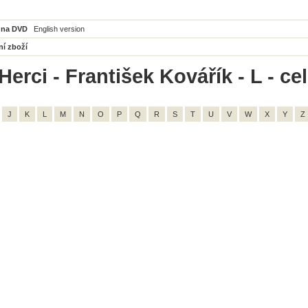
 na DVD
English version
ní zboží
erci - František Kovářík - L - ce
J
K
L
M
N
O
P
Q
R
S
T
U
V
W
X
Y
Z