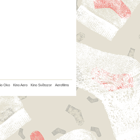
io Oko
Kino Aero
Kino Světozor
Aerofilms