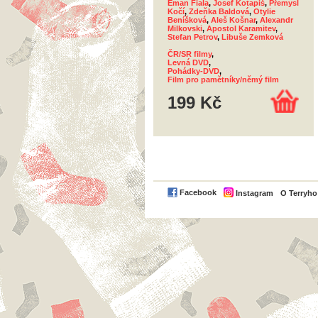
Eman Fiala
,
Josef Kotapiš
,
Přemysl
Kočí
,
Zdeňka Baldová
,
Otylie
Beníšková
,
Aleš Košnar
,
Alexandr
Milkovski
,
Apostol Karamitev
,
Stefan Petrov
,
Libuše Zemková
ČR/SR filmy
,
Levná DVD
,
Pohádky-DVD
,
Film pro pamětníky/němý film
199 Kč
Facebook
Instagram
O Terryh