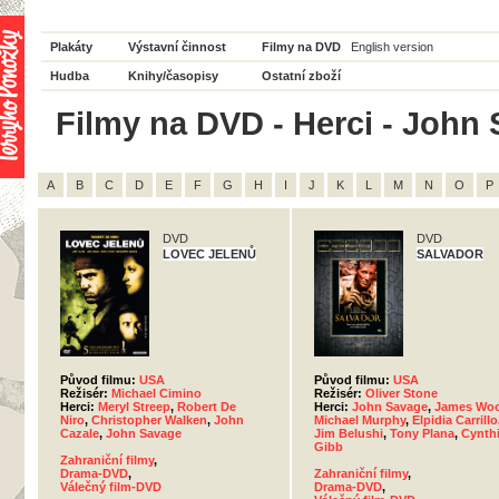
Plakáty
Výstavní činnost
Filmy na DVD
English version
Hudba
Knihy/časopisy
Ostatní zboží
Filmy na DVD - Herci - John 
A
B
C
D
E
F
G
H
I
J
K
L
M
N
O
P
DVD
DVD
LOVEC JELENŮ
SALVADOR
Původ filmu:
USA
Původ filmu:
USA
Režisér:
Michael Cimino
Režisér:
Oliver Stone
Herci:
Meryl Streep
,
Robert De
Herci:
John Savage
,
James Wo
Niro
,
Christopher Walken
,
John
Michael Murphy
,
Elpidia Carrillo
Cazale
,
John Savage
Jim Belushi
,
Tony Plana
,
Cynth
Gibb
Zahraniční filmy
,
Drama-DVD
,
Zahraniční filmy
,
Válečný film-DVD
Drama-DVD
,