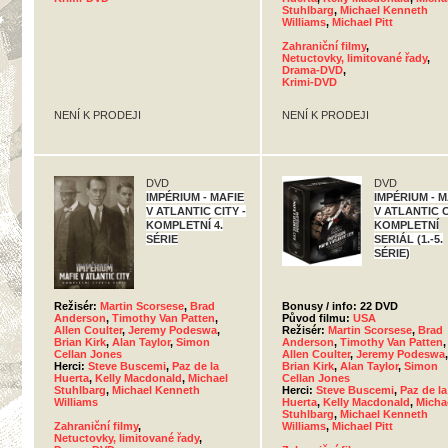
Stuhlbarg
,
Michael Kenneth
Williams
,
Michael Pitt
Zahraniční filmy
,
Netuctovky, limitované řady
,
Drama-DVD
,
Krimi-DVD
NENÍ K PRODEJI
NENÍ K PRODEJI
DVD
DVD
IMPÉRIUM - MAFIE
IMPÉRIUM - M
V ATLANTIC CITY -
V ATLANTIC C
KOMPLETNÍ 4.
KOMPLETNÍ
SÉRIE
SERIÁL (1.-5.
SÉRIE)
Režisér:
Martin Scorsese
,
Brad
Bonusy / info: 22 DVD
Anderson
,
Timothy Van Patten
,
Původ filmu:
USA
Allen Coulter
,
Jeremy Podeswa
,
Režisér:
Martin Scorsese
,
Brad
Brian Kirk
,
Alan Taylor
,
Simon
Anderson
,
Timothy Van Patten
,
Cellan Jones
Allen Coulter
,
Jeremy Podeswa
,
Herci:
Steve Buscemi
,
Paz de la
Brian Kirk
,
Alan Taylor
,
Simon
Huerta
,
Kelly Macdonald
,
Michael
Cellan Jones
Stuhlbarg
,
Michael Kenneth
Herci:
Steve Buscemi
,
Paz de la
Williams
Huerta
,
Kelly Macdonald
,
Micha
Stuhlbarg
,
Michael Kenneth
Zahraniční filmy
,
Williams
,
Michael Pitt
Netuctovky, limitované řady
,