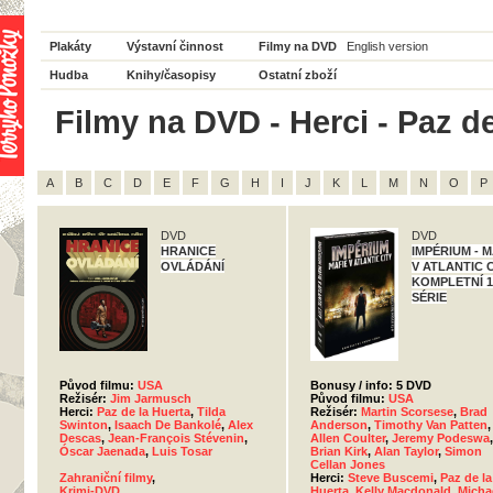
Plakáty
Výstavní činnost
Filmy na DVD
English version
Hudba
Knihy/časopisy
Ostatní zboží
Filmy na DVD - Herci - Paz de
A
B
C
D
E
F
G
H
I
J
K
L
M
N
O
P
DVD
DVD
HRANICE
IMPÉRIUM - M
OVLÁDÁNÍ
V ATLANTIC C
KOMPLETNÍ 1
SÉRIE
Původ filmu:
USA
Bonusy / info: 5 DVD
Režisér:
Jim Jarmusch
Původ filmu:
USA
Herci:
Paz de la Huerta
,
Tilda
Režisér:
Martin Scorsese
,
Brad
Swinton
,
Isaach De Bankolé
,
Alex
Anderson
,
Timothy Van Patten
,
Descas
,
Jean-François Stévenin
,
Allen Coulter
,
Jeremy Podeswa
,
Óscar Jaenada
,
Luis Tosar
Brian Kirk
,
Alan Taylor
,
Simon
Cellan Jones
Zahraniční filmy
,
Herci:
Steve Buscemi
,
Paz de la
Krimi-DVD
Huerta
,
Kelly Macdonald
,
Micha