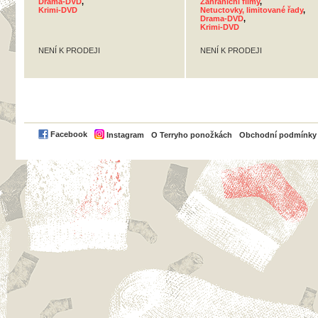
Drama-DVD
,
Zahraniční filmy
,
Krimi-DVD
Netuctovky, limitované řady
,
Drama-DVD
,
Krimi-DVD
NENÍ K PRODEJI
NENÍ K PRODEJI
PayPal
Facebook
Instagram
O Terryho ponožkách
Obchodní podmínky