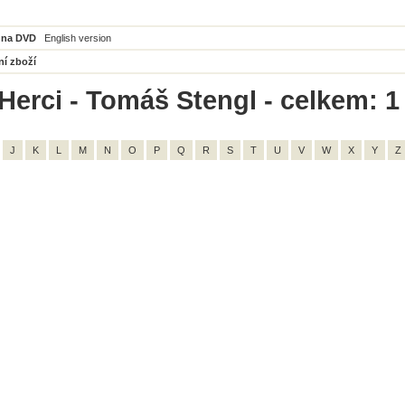
 na DVD
English version
ní zboží
Herci - Tomáš Stengl - celkem: 1
J
K
L
M
N
O
P
Q
R
S
T
U
V
W
X
Y
Z