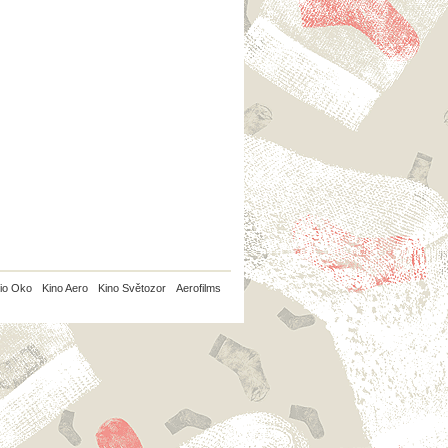
io Oko
Kino Aero
Kino Světozor
Aerofilms