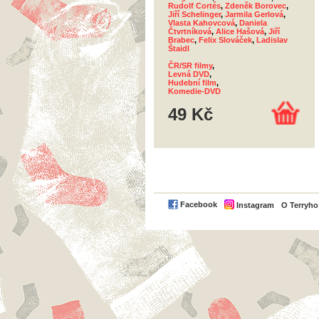
Rudolf Cortés
,
Zdeněk Borovec
,
Jiří Schelinger
,
Jarmila Gerlová
,
Vlasta Kahovcová
,
Daniela
Čtvrtníková
,
Alice Hašová
,
Jiří
Brabec
,
Felix Slováček
,
Ladislav
Štaidl
ČR/SR filmy
,
Levná DVD
,
Hudební film
,
Komedie-DVD
49 Kč
Facebook
Instagram
O Terryh