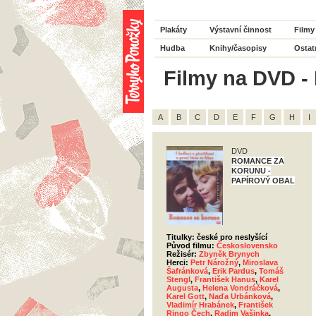
Plakáty
Výstavní činnost
Filmy
Hudba
Knihy/časopisy
Ostat
Filmy na DVD - 
A
B
C
D
E
F
G
H
I
DVD
ROMANCE ZA
KORUNU -
PAPÍROVÝ OBAL
Titulky: české pro neslyšící
Původ filmu:
Československo
Režisér:
Zbyněk Brynych
Herci:
Petr Nárožný
,
Miroslava
Šafránková
,
Erik Pardus
,
Tomáš
Stengl
,
František Hanus
,
Karel
Augusta
,
Helena Vondráčková
,
Karel Gott
,
Naďa Urbánková
,
Vladimír Hrabánek
,
František
Ringo Čech
,
Radim Vašinka
,