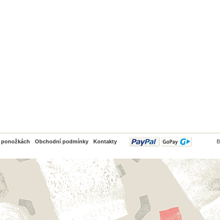
PayPal
o ponožkách
Obchodní podmínky
Kontakty
B