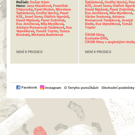
Režisér:
Dušan Klein
Šafránková
,
Ondřej Vetchý
,
Pav
Herci:
Jana Hlaváčová
,
František
Kříž
,
Josef Somr
,
Oldřich Navrát
Filipovský
,
Karel Roden
,
Miroslava
David Matásek
,
Pavel Zedníček
,
Šafránková
,
Ondřej Vetchý
,
Pavel
Eva Jeníčková
,
Míla Myslíková
,
Kříž
,
Josef Somr
,
Oldřich Navrátil
,
Václav Svoboda
,
Adriana
David Matásek
,
Pavel Zedníček
,
Romanová-Tarábková
,
Joseph
Eva Jeníčková
,
Míla Myslíková
,
Dielle
,
Eva Vejmělková
,
Tomáš
Adriana Romanová-Tarábková
,
Eva
Töpfer
Vejmělková
,
Tomáš Töpfer
,
Tereza
Brodská
,
Michaela Badinková
ČR/SR filmy
,
Komedie-DVD
,
ČR/SR filmy s anglickými titulk
NENÍ K PRODEJI
NENÍ K PRODEJI
PayPal
Facebook
Instagram
O Terryho ponožkách
Obchodní podmínky