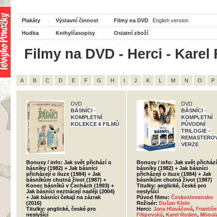
Plakáty
Výstavní činnost
Filmy na DVD
English version
Hudba
Knihy/časopisy
Ostatní zboží
Filmy na DVD - Herci - Karel
A
B
C
D
E
F
G
H
I
J
K
L
M
N
O
P
DVD
DVD
BÁSNÍCI -
BÁSNÍCI -
KOMPLETNÍ
KOMPLETNÍ
KOLEKCE 6 FILMŮ
PŮVODNÍ
TRILOGIE -
REMASTERO
VERZE
Bonusy / info: Jak svět přichází o
Bonusy / info: Jak svět přichází
básníky (1982) + Jak básníci
básníky (1982) + Jak básníci
přicházejí o iluze (1984) + Jak
přicházejí o iluze (1984) + Jak
básníkům chutná život (1987) +
básníkům chutná život (1987)
Konec básníků v Čechách (1993) +
Titulky: anglické, české pro
Jak básníci neztrácejí naději (2004)
neslyšící
+ Jak básníci čekají na zázrak
Původ filmu:
Československo
(2016)
Režisér:
Dušan Klein
Titulky: anglické, české pro
Herci:
Jana Hlaváčová
,
Františe
neslyšící
Filipovský
,
Karel Roden
,
Mirosl