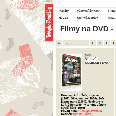
Plakáty
Výstavní činnost
Filmy
Hudba
Knihy/časopisy
Ostat
Filmy na DVD - 
A
B
C
D
E
F
G
H
I
DVD
ŠÉFOVÉ -
KOLEKCE 5 DVD
Bonusy / info: Šéfe, to je věc
(1982), Šéfe, vrať se (1984), Šéfe,
jdeme na to (1984), Na dvoře je
kůň, šéfe (1989), V tomhle zámku
straší, šéfe (1989)
Původ filmu:
Československo
Režisér:
Hynek Bočan