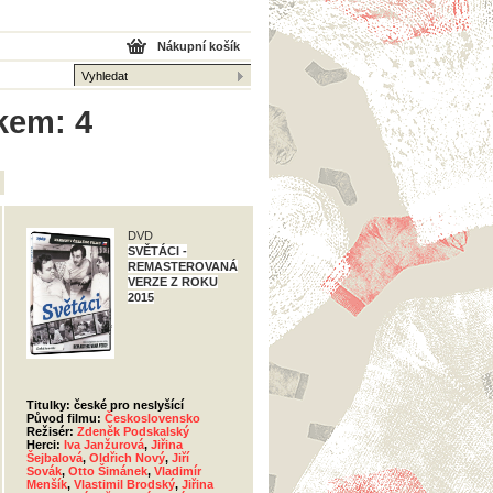
Nákupní košík
lkem: 4
DVD
SVĚTÁCI -
REMASTEROVANÁ
VERZE Z ROKU
2015
Titulky: české pro neslyšící
Původ filmu:
Československo
Režisér:
Zdeněk Podskalský
Herci:
Iva Janžurová
,
Jiřina
Šejbalová
,
Oldřich Nový
,
Jiří
Sovák
,
Otto Šimánek
,
Vladimír
Menšík
,
Vlastimil Brodský
,
Jiřina