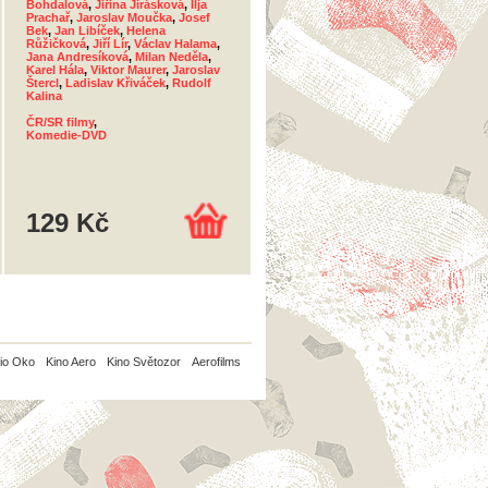
Bohdalová
,
Jiřina Jirásková
,
Ilja
Prachař
,
Jaroslav Moučka
,
Josef
Bek
,
Jan Libíček
,
Helena
Růžičková
,
Jiří Lír
,
Václav Halama
,
Jana Andresíková
,
Milan Neděla
,
Karel Hála
,
Viktor Maurer
,
Jaroslav
Štercl
,
Ladislav Křiváček
,
Rudolf
Kalina
ČR/SR filmy
,
Komedie-DVD
129 Kč
io Oko
Kino Aero
Kino Světozor
Aerofilms