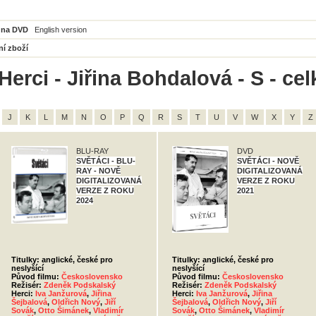
 na DVD
English version
ní zboží
Herci - Jiřina Bohdalová - S - ce
J
K
L
M
N
O
P
Q
R
S
T
U
V
W
X
Y
Z
BLU-RAY
DVD
SVĚTÁCI - BLU-
SVĚTÁCI - NOVĚ
RAY - NOVĚ
DIGITALIZOVANÁ
DIGITALIZOVANÁ
VERZE Z ROKU
VERZE Z ROKU
2021
2024
Titulky: anglické, české pro
Titulky: anglické, české pro
neslyšící
neslyšící
Původ filmu:
Československo
Původ filmu:
Československo
Režisér:
Zdeněk Podskalský
Režisér:
Zdeněk Podskalský
Herci:
Iva Janžurová
,
Jiřina
Herci:
Iva Janžurová
,
Jiřina
Šejbalová
,
Oldřich Nový
,
Jiří
Šejbalová
,
Oldřich Nový
,
Jiří
Sovák
,
Otto Šimánek
,
Vladimír
Sovák
,
Otto Šimánek
,
Vladimír