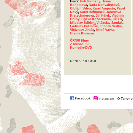
Herci:
Petr Nárožný
,
Jiřina
Bohdalová
,
Naďa Konvalinková
,
Oldřich Velen
,
Karel Augusta
,
Pavel
Nový
,
Karel Heřmánek
,
Jaroslava
Kretschmerová
,
Jiří Hálek
,
Vladimír
Hrubý
,
Laďka Kozderková
,
Jiří Lír
,
Miloslav Štibich
,
Vítězslav Jandák
,
Ladislav Potměšil
,
Zdeněk Srstka
,
Vítězslav Jirsák
,
Miloš Vávra
,
Uršula Kluková
ČR/SR filmy
,
Z archivu ČT
,
Komedie-DVD
NENÍ K PRODEJI
Facebook
Instagram
O Terryh