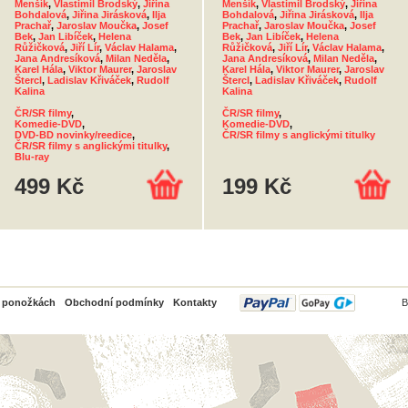
Menšík
,
Vlastimil Brodský
,
Jiřina
Menšík
,
Vlastimil Brodský
,
Jiřina
Bohdalová
,
Jiřina Jirásková
,
Ilja
Bohdalová
,
Jiřina Jirásková
,
Ilja
Prachař
,
Jaroslav Moučka
,
Josef
Prachař
,
Jaroslav Moučka
,
Josef
Bek
,
Jan Libíček
,
Helena
Bek
,
Jan Libíček
,
Helena
Růžičková
,
Jiří Lír
,
Václav Halama
,
Růžičková
,
Jiří Lír
,
Václav Halama
,
Jana Andresíková
,
Milan Neděla
,
Jana Andresíková
,
Milan Neděla
,
Karel Hála
,
Viktor Maurer
,
Jaroslav
Karel Hála
,
Viktor Maurer
,
Jaroslav
Štercl
,
Ladislav Křiváček
,
Rudolf
Štercl
,
Ladislav Křiváček
,
Rudolf
Kalina
Kalina
ČR/SR filmy
,
ČR/SR filmy
,
Komedie-DVD
,
Komedie-DVD
,
DVD-BD novinky/reedice
,
ČR/SR filmy s anglickými titulky
ČR/SR filmy s anglickými titulky
,
Blu-ray
499 Kč
199 Kč
PayPal
o ponožkách
Obchodní podmínky
Kontakty
B