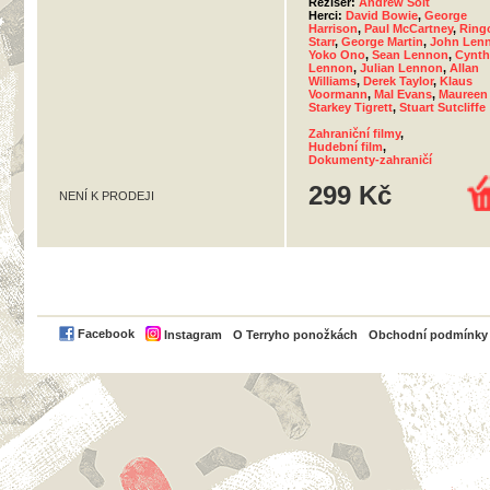
Režisér:
Andrew Solt
Herci:
David Bowie
,
George
Harrison
,
Paul McCartney
,
Ring
Starr
,
George Martin
,
John Len
Yoko Ono
,
Sean Lennon
,
Cynth
Lennon
,
Julian Lennon
,
Allan
Williams
,
Derek Taylor
,
Klaus
Voormann
,
Mal Evans
,
Maureen
Starkey Tigrett
,
Stuart Sutcliffe
Zahraniční filmy
,
Hudební film
,
Dokumenty-zahraničí
299 Kč
NENÍ K PRODEJI
PayPal
Facebook
Instagram
O Terryho ponožkách
Obchodní podmínky