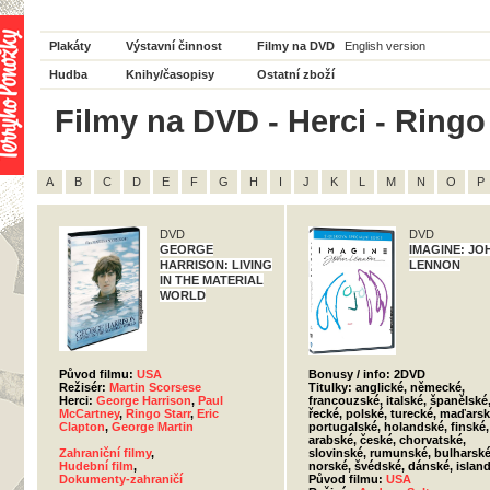
Plakáty
Výstavní činnost
Filmy na DVD
English version
Hudba
Knihy/časopisy
Ostatní zboží
Filmy na DVD - Herci - Ringo 
A
B
C
D
E
F
G
H
I
J
K
L
M
N
O
P
DVD
DVD
GEORGE
IMAGINE: JO
HARRISON: LIVING
LENNON
IN THE MATERIAL
WORLD
Původ filmu:
USA
Bonusy / info: 2DVD
Režisér:
Martin Scorsese
Titulky: anglické, německé,
Herci:
George Harrison
,
Paul
francouzské, italské, španělské
McCartney
,
Ringo Starr
,
Eric
řecké, polské, turecké, maďarsk
Clapton
,
George Martin
portugalské, holandské, finské,
arabské, české, chorvatské,
Zahraniční filmy
,
slovinské, rumunské, bulharské
Hudební film
,
norské, švédské, dánské, islan
Dokumenty-zahraničí
Původ filmu:
USA