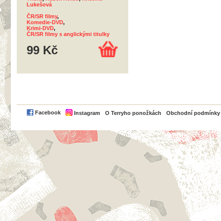
Lukešová
ČR/SR filmy
,
Komedie-DVD
,
Krimi-DVD
,
ČR/SR filmy s anglickými titulky
99 Kč
PayPal
Facebook
Instagram
O Terryho ponožkách
Obchodní podmínky