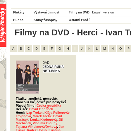
Plakáty
Výstavní činnost
Filmy na DVD
English version
Hudba
Knihy/časopisy
Ostatní zboží
Filmy na DVD - Herci - Ivan T
A
B
C
D
E
F
G
H
I
J
K
L
M
N
O
P
DVD
JEDNA RUKA
NETLESKÁ
Titulky: anglické, německé,
francouzské, české pro neslyšící
Původ filmu:
Česká republika
Režisér:
David Ondříček
Herci:
Ivan Trojan
,
Klára Pollertová-
Trojanová
,
Marek Taclík
,
David
Matásek
,
Lenka Krobotová
,
Jiří
Macháček
,
Vladimír Dlouhý
,
Tatiana Vilhelmová/Dyková
,
Jan
Tříska
,
Radek Holub
,
Kristína