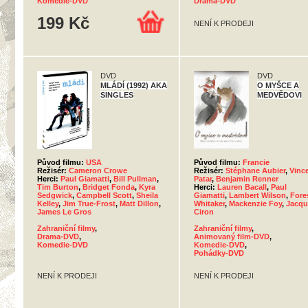
Komedie-DVD
Drama-DVD
199 Kč
NENÍ K PRODEJI
DVD
DVD
MLÁDÍ (1992) AKA
O MYŠCE A
SINGLES
MEDVĚDOVI
Původ filmu:
USA
Původ filmu:
Francie
Režisér:
Cameron Crowe
Režisér:
Stéphane Aubier
,
Vinc
Herci:
Paul Giamatti
,
Bill Pullman
,
Patar
,
Benjamin Renner
Tim Burton
,
Bridget Fonda
,
Kyra
Herci:
Lauren Bacall
,
Paul
Sedgwick
,
Campbell Scott
,
Sheila
Giamatti
,
Lambert Wilson
,
Fore
Kelley
,
Jim True-Frost
,
Matt Dillon
,
Whitaker
,
Mackenzie Foy
,
Jacqu
James Le Gros
Ciron
Zahraniční filmy
,
Zahraniční filmy
,
Drama-DVD
,
Animovaný film-DVD
,
Komedie-DVD
Komedie-DVD
,
Pohádky-DVD
NENÍ K PRODEJI
NENÍ K PRODEJI