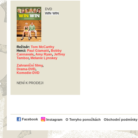
DVD
WIN WIN
Režisér:
Tom McCarthy
Herci:
Paul Giamatti
,
Bobby
Cannavale
,
Amy Ryan
,
Jeffrey
Tambor
,
Melanie Lynskey
Zahraniční filmy
,
Drama-DVD
,
Komedie-DVD
NENÍ K PRODEJI
PayPal
Facebook
Instagram
O Terryho ponožkách
Obchodní podmínky