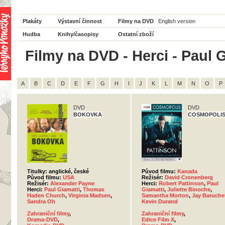
Plakáty
Výstavní činnost
Filmy na DVD
English version
Hudba
Knihy/časopisy
Ostatní zboží
Filmy na DVD - Herci - Paul G
A
B
C
D
E
F
G
H
I
J
K
L
M
N
O
P
DVD
DVD
BOKOVKA
COSMOPOLI
Titulky: anglické, české
Původ filmu:
Kanada
Původ filmu:
USA
Režisér:
David Cronenberg
Režisér:
Alexander Payne
Herci:
Robert Pattinson
,
Paul
Herci:
Paul Giamatti
,
Thomas
Giamatti
,
Juliette Binoche
,
Haden Church
,
Virginia Madsen
,
Samantha Morton
,
Jay Baruche
Sandra Oh
Kevin Durand
Zahraniční filmy
,
Zahraniční filmy
,
Drama-DVD
,
Edice Film X
,