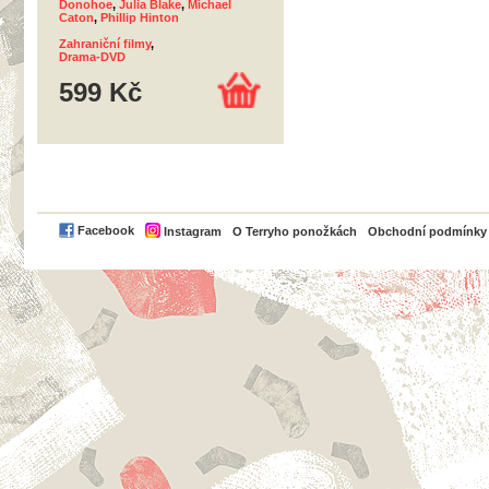
Donohoe
,
Julia Blake
,
Michael
Caton
,
Phillip Hinton
Zahraniční filmy
,
Drama-DVD
599 Kč
PayPal
Facebook
Instagram
O Terryho ponožkách
Obchodní podmínky