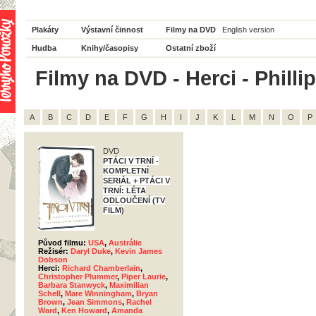
Plakáty
Výstavní činnost
Filmy na DVD
English version
Hudba
Knihy/časopisy
Ostatní zboží
Filmy na DVD - Herci - Philli
A
B
C
D
E
F
G
H
I
J
K
L
M
N
O
P
DVD
PTÁCI V TRNÍ -
KOMPLETNÍ
SERIÁL + PTÁCI V
TRNÍ: LÉTA
ODLOUČENÍ (TV
FILM)
Původ filmu:
USA
,
Austrálie
Režisér:
Daryl Duke
,
Kevin James
Dobson
Herci:
Richard Chamberlain
,
Christopher Plummer
,
Piper Laurie
,
Barbara Stanwyck
,
Maximilian
Schell
,
Mare Winningham
,
Bryan
Brown
,
Jean Simmons
,
Rachel
Ward
,
Ken Howard
,
Amanda