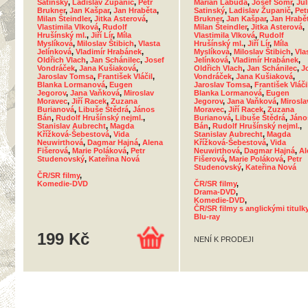
Satinský
,
Ladislav Županič
,
Petr
Marián Labuda
,
Josef Somr
,
Júl
Brukner
,
Jan Kašpar
,
Jan Hraběta
,
Satinský
,
Ladislav Županič
,
Pet
Milan Šteindler
,
Jitka Asterová
,
Brukner
,
Jan Kašpar
,
Jan Hrabě
Vlastimila Vlková
,
Rudolf
Milan Šteindler
,
Jitka Asterová
,
Hrušínský ml.
,
Jiří Lír
,
Míla
Vlastimila Vlková
,
Rudolf
Myslíková
,
Miloslav Štibich
,
Vlasta
Hrušínský ml.
,
Jiří Lír
,
Míla
Jelínková
,
Vladimír Hrabánek
,
Myslíková
,
Miloslav Štibich
,
Vla
Oldřich Vlach
,
Jan Schánilec
,
Josef
Jelínková
,
Vladimír Hrabánek
,
Vondráček
,
Jana Kušiaková
,
Oldřich Vlach
,
Jan Schánilec
,
J
Jaroslav Tomsa
,
František Vláčil
,
Vondráček
,
Jana Kušiaková
,
Blanka Lormanová
,
Eugen
Jaroslav Tomsa
,
František Vláči
Jegorov
,
Jana Vaňková
,
Miroslav
Blanka Lormanová
,
Eugen
Moravec
,
Jiří Racek
,
Zuzana
Jegorov
,
Jana Vaňková
,
Mirosla
Burianová
,
Libuše Štědrá
,
János
Moravec
,
Jiří Racek
,
Zuzana
Bán
,
Rudolf Hrušínský nejml.
,
Burianová
,
Libuše Štědrá
,
Jáno
Stanislav Aubrecht
,
Magda
Bán
,
Rudolf Hrušínský nejml.
,
Křížková-Šebestová
,
Vida
Stanislav Aubrecht
,
Magda
Neuwirthová
,
Dagmar Hajná
,
Alena
Křížková-Šebestová
,
Vida
Fišerová
,
Marie Poláková
,
Petr
Neuwirthová
,
Dagmar Hajná
,
Al
Studenovský
,
Kateřina Nová
Fišerová
,
Marie Poláková
,
Petr
Studenovský
,
Kateřina Nová
ČR/SR filmy
,
Komedie-DVD
ČR/SR filmy
,
Drama-DVD
,
Komedie-DVD
,
ČR/SR filmy s anglickými titulk
Blu-ray
199 Kč
NENÍ K PRODEJI