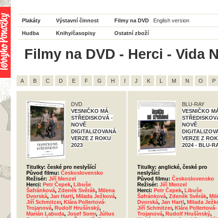
Plakáty
Výstavní činnost
Filmy na DVD
English version
Hudba
Knihy/časopisy
Ostatní zboží
Filmy na DVD - Herci - Vida 
A
B
C
D
E
F
G
H
I
J
K
L
M
N
O
P
DVD
BLU-RAY
VESNIČKO MÁ
VESNIČKO M
STŘEDISKOVÁ -
STŘEDISKOVÁ
NOVĚ
NOVĚ
DIGITALIZOVANÁ
DIGITALIZOV
VERZE Z ROKU
VERZE Z RO
2023
2024 - BLU-R
Titulky: české pro neslyšící
Titulky: anglické, české pro
Původ filmu:
Československo
neslyšící
Režisér:
Jiří Menzel
Původ filmu:
Československo
Herci:
Petr Čepek
,
Libuše
Režisér:
Jiří Menzel
Šafránková
,
Zdeněk Svěrák
,
Milena
Herci:
Petr Čepek
,
Libuše
Dvorská
,
Jan Hartl
,
Milada Ježková
,
Šafránková
,
Zdeněk Svěrák
,
Mil
Jiří Schmitzer
,
Klára Pollertová-
Dvorská
,
Jan Hartl
,
Milada Ježk
Trojanová
,
Rudolf Hrušínský
,
Jiří Schmitzer
,
Klára Pollertová-
Marián Labuda
,
Josef Somr
,
Július
Trojanová
,
Rudolf Hrušínský
,