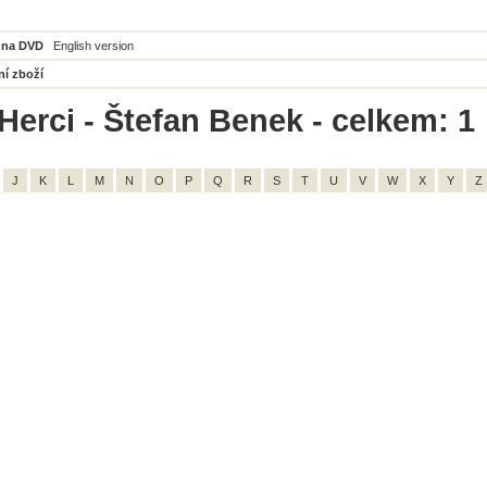
 na DVD
English version
ní zboží
Herci - Štefan Benek - celkem: 1
J
K
L
M
N
O
P
Q
R
S
T
U
V
W
X
Y
Z