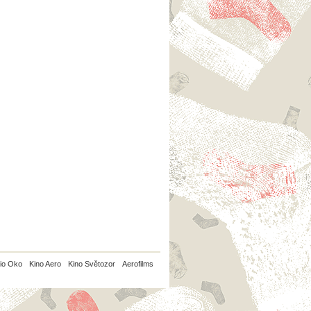
io Oko
Kino Aero
Kino Světozor
Aerofilms