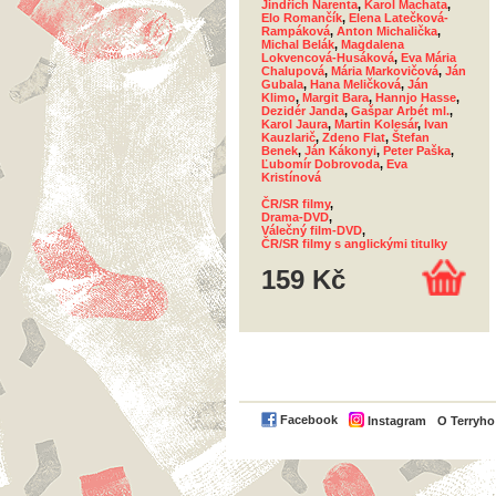
Jindřich Narenta
,
Karol Machata
,
Elo Romančík
,
Elena Latečková-
Rampáková
,
Anton Michalička
,
Michal Belák
,
Magdalena
Lokvencová-Husáková
,
Eva Mária
Chalupová
,
Mária Markovičová
,
Ján
Gubala
,
Hana Meličková
,
Ján
Klimo
,
Margit Bara
,
Hannjo Hasse
,
Dezidér Janda
,
Gašpar Arbét ml.
,
Karol Jaura
,
Martin Kolesár
,
Ivan
Kauzlarič
,
Zdeno Flat
,
Štefan
Benek
,
Ján Kákonyi
,
Peter Paška
,
Ľubomír Dobrovoda
,
Eva
Kristínová
ČR/SR filmy
,
Drama-DVD
,
Válečný film-DVD
,
ČR/SR filmy s anglickými titulky
159 Kč
Facebook
Instagram
O Terryh