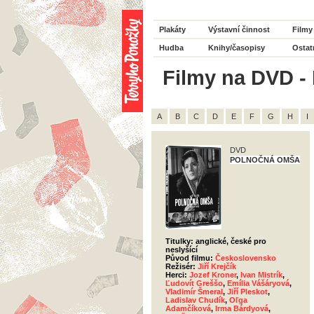
Plakáty
Výstavní činnost
Filmy
Hudba
Knihy/časopisy
Ostat
Filmy na DVD - 
A
B
C
D
E
F
G
H
I
DVD
POLNOČNÁ OMŠA
Titulky: anglické, české pro
neslyšící
Původ filmu:
Československo
Režisér:
Jiří Krejčík
Herci:
Jozef Kroner
,
Ivan Mistrík
,
Ľudovít Greššo
,
Emília Vášáryová
,
Vladimír Šmeral
,
Jiří Pleskot
,
Ladislav Chudík
,
Oľga
Adamčíková
,
Irma Bárdyová
,