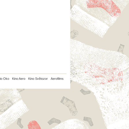
io Oko
Kino Aero
Kino Světozor
Aerofilms