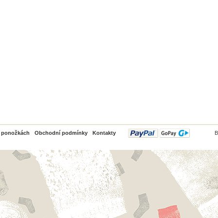
PayPal
o ponožkách
Obchodní podmínky
Kontakty
B