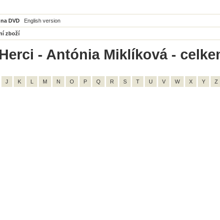
 na DVD
English version
ní zboží
Herci - Antónia Miklíková - celke
J
K
L
M
N
O
P
Q
R
S
T
U
V
W
X
Y
Z