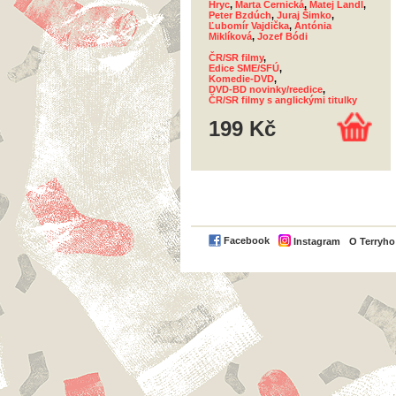
Hryc
,
Marta Černická
,
Matej Landl
,
Peter Bzdúch
,
Juraj Šimko
,
Ľubomír Vajdička
,
Antónia
Miklíková
,
Jozef Bódi
ČR/SR filmy
,
Edice SME/SFÚ
,
Komedie-DVD
,
DVD-BD novinky/reedice
,
ČR/SR filmy s anglickými titulky
199 Kč
Facebook
Instagram
O Terryh