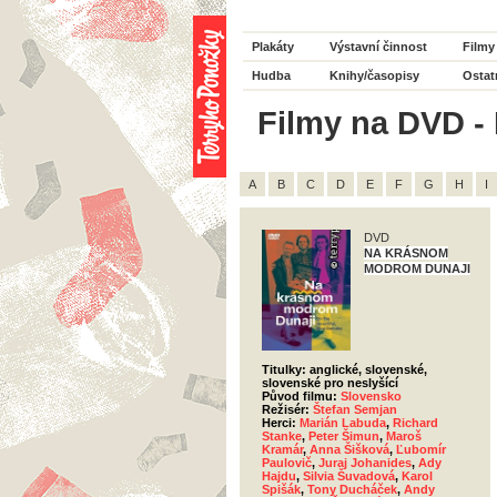
Plakáty
Výstavní činnost
Filmy
Hudba
Knihy/časopisy
Ostat
Filmy na DVD - 
A
B
C
D
E
F
G
H
I
DVD
NA KRÁSNOM
MODROM DUNAJI
Titulky: anglické, slovenské,
slovenské pro neslyšící
Původ filmu:
Slovensko
Režisér:
Štefan Semjan
Herci:
Marián Labuda
,
Richard
Stanke
,
Peter Šimun
,
Maroš
Kramár
,
Anna Šišková
,
Ľubomír
Paulovič
,
Juraj Johanides
,
Ady
Hajdu
,
Silvia Šuvadová
,
Karol
Spišák
,
Tony Ducháček
,
Andy