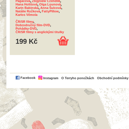
Pagáčová
,
Zbigniew Czendlik
,
Hana Holišová
,
Olga Lounová
,
Karin Babinská
,
Anna Šulcová
,
Natálie Rožková
,
FattyPillow
,
Karlos Vémola
ČR/SR filmy
,
Dobrodružný film-DVD
,
Pohádky-DVD
,
ČR/SR filmy s anglickými titulky
199 Kč
PayPal
Facebook
Instagram
O Terryho ponožkách
Obchodní podmínky