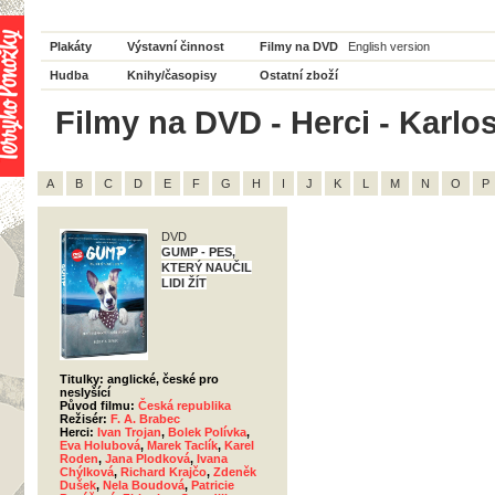
Plakáty
Výstavní činnost
Filmy na DVD
English version
Hudba
Knihy/časopisy
Ostatní zboží
Filmy na DVD - Herci - Karlo
A
B
C
D
E
F
G
H
I
J
K
L
M
N
O
P
DVD
GUMP - PES,
KTERÝ NAUČIL
LIDI ŽÍT
Titulky: anglické, české pro
neslyšící
Původ filmu:
Česká republika
Režisér:
F. A. Brabec
Herci:
Ivan Trojan
,
Bolek Polívka
,
Eva Holubová
,
Marek Taclík
,
Karel
Roden
,
Jana Plodková
,
Ivana
Chýlková
,
Richard Krajčo
,
Zdeněk
Dušek
,
Nela Boudová
,
Patricie