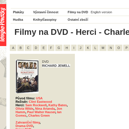
Plakáty
Výstavní činnost
Filmy na DVD
English version
Hudba
Knihy/časopisy
Ostatní zboží
Filmy na DVD - Herci - Charl
A
B
C
D
E
F
G
H
I
J
K
L
M
N
O
P
DVD
RICHARD JEWELL
Původ filmu:
USA
Režisér:
Clint Eastwood
Herci:
Sam Rockwell
,
Kathy Bates
,
Olivia Wilde
,
Nina Arianda
,
Jon
Hamm
,
Paul Walter Hauser
,
Ian
Gomez
,
Charles Green
Zahraniční filmy
,
Drama-DVD
,