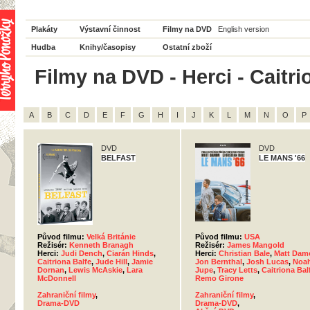
Plakáty
Výstavní činnost
Filmy na DVD
English version
Hudba
Knihy/časopisy
Ostatní zboží
Filmy na DVD - Herci - Caitri
A
B
C
D
E
F
G
H
I
J
K
L
M
N
O
P
DVD
DVD
BELFAST
LE MANS '66
Původ filmu:
Velká Británie
Původ filmu:
USA
Režisér:
Kenneth Branagh
Režisér:
James Mangold
Herci:
Judi Dench
,
Ciarán Hinds
,
Herci:
Christian Bale
,
Matt Dam
Caitriona Balfe
,
Jude Hill
,
Jamie
Jon Bernthal
,
Josh Lucas
,
Noa
Dornan
,
Lewis McAskie
,
Lara
Jupe
,
Tracy Letts
,
Caitriona Bal
McDonnell
Remo Girone
Zahraniční filmy
,
Zahraniční filmy
,
Drama-DVD
Drama-DVD
,