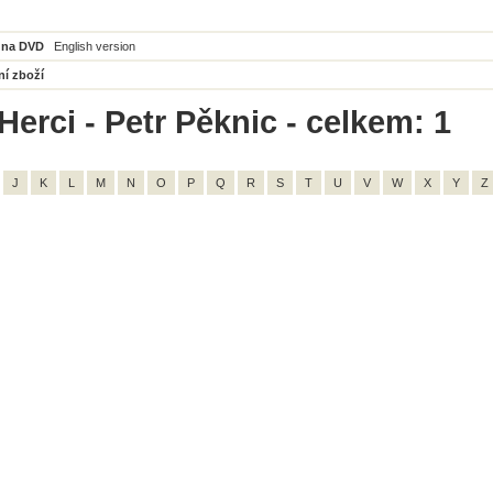
 na DVD
English version
ní zboží
Herci - Petr Pěknic - celkem: 1
J
K
L
M
N
O
P
Q
R
S
T
U
V
W
X
Y
Z