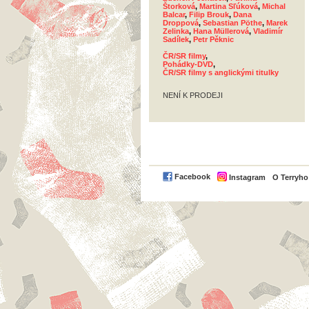
Štorková
,
Martina Sľúková
,
Michal
Balcar
,
Filip Brouk
,
Dana
Droppová
,
Sebastian Pöthe
,
Marek
Zelinka
,
Hana Müllerová
,
Vladimír
Sadílek
,
Petr Pěknic
ČR/SR filmy
,
Pohádky-DVD
,
ČR/SR filmy s anglickými titulky
NENÍ K PRODEJI
Facebook
Instagram
O Terryh