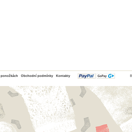
PayPal
o ponožkách
Obchodní podmínky
Kontakty
B