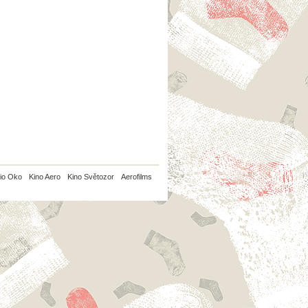
io Oko
Kino Aero
Kino Světozor
Aerofilms