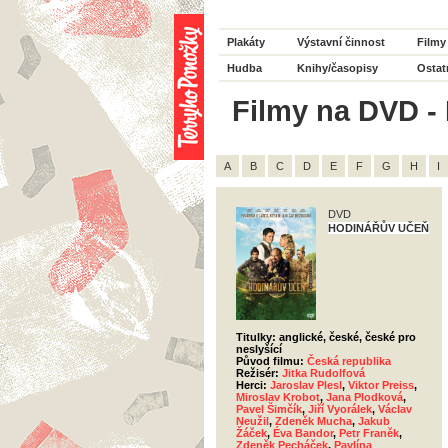
Plakáty
Výstavní činnost
Filmy
Hudba
Knihy/časopisy
Ostat
Filmy na DVD - 
A
B
C
D
E
F
G
H
I
DVD
HODINÁŘŮV UČEŇ
Titulky: anglické, české, české pro
neslyšící
Původ filmu:
Česká republika
Režisér:
Jitka Rudolfová
Herci:
Jaroslav Plesl
,
Viktor Preiss
,
Miroslav Krobot
,
Jana Plodková
,
Pavel Šimčík
,
Jiří Vyorálek
,
Václav
Neužil
,
Zdeněk Mucha
,
Jakub
Žáček
,
Éva Bandor
,
Petr Franěk
,
Zdeněk Pecháček
,
Pavlína