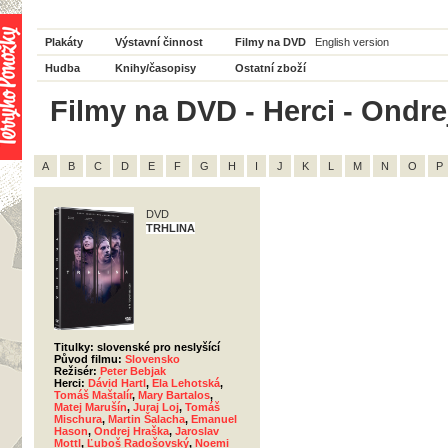
Plakáty
Výstavní činnost
Filmy na DVD
English version
Hudba
Knihy/časopisy
Ostatní zboží
Filmy na DVD - Herci - Ondre
A
B
C
D
E
F
G
H
I
J
K
L
M
N
O
P
DVD
TRHLINA
Titulky: slovenské pro neslyšící
Původ filmu:
Slovensko
Režisér:
Peter Bebjak
Herci:
Dávid Hartl
,
Ela Lehotská
,
Tomáš Maštalír
,
Mary Bartalos
,
Matej Marušín
,
Juraj Loj
,
Tomáš
Mischura
,
Martin Šalacha
,
Emanuel
Hason
,
Ondrej Hraška
,
Jaroslav
Mottl
,
Ľuboš Radošovský
,
Noemi