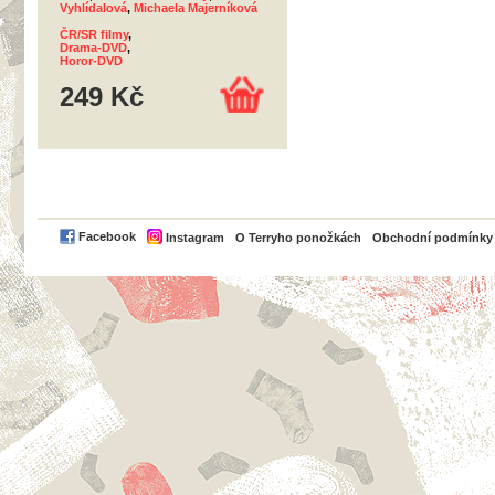
Vyhlídalová
,
Michaela Majerníková
ČR/SR filmy
,
Drama-DVD
,
Horor-DVD
249 Kč
PayPal
Facebook
Instagram
O Terryho ponožkách
Obchodní podmínky