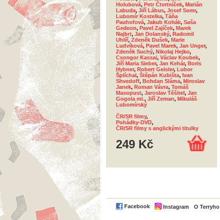
Holubová
,
Petr Čtvrtníček
,
Marián
Labuda
,
Jiří Lábus
,
Josef Somr
,
Lubomír Kostelka
,
Táňa
Pauhofová
,
Jakub Kohák
,
Saša
Gedeon
,
Pavel Zajíček
,
Marek
Najbrt
,
Jan Dolanský
,
Radomil
Uhlíř
,
Zdeněk Dušek
,
Marie
Ludvíková
,
Pavel Marek
,
Jan Unger
,
Zdeněk Suchý
,
Nikolaj Hejko
,
Csongor Kassai
,
Václav Koubek
,
Jiří Maria Sieber
,
Jan Kehár
,
Boris
Hybner
,
Robert Geisler
,
Lubor
Šplíchal
,
Štěpán Kubišta
,
Ivan
Shvedoff
,
Bohdan Sláma
,
Miroslav
Janek
,
Roman Vávra
,
Tomáš
Masopust
,
Jaroslav Těšitel
,
Jan
Gogola ml.
,
Jiří Zeman
,
Mikuláš
Lubomírský
ČR/SR filmy
,
Pohádky-DVD
,
ČR/SR filmy s anglickými titulky
249 Kč
Facebook
Instagram
O Terryh