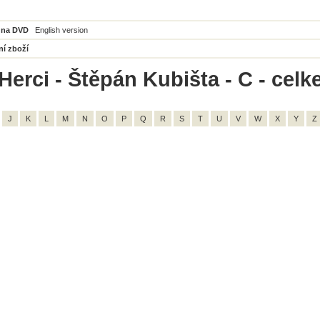
 na DVD
English version
ní zboží
Herci - Štěpán Kubišta - C - celk
J
K
L
M
N
O
P
Q
R
S
T
U
V
W
X
Y
Z