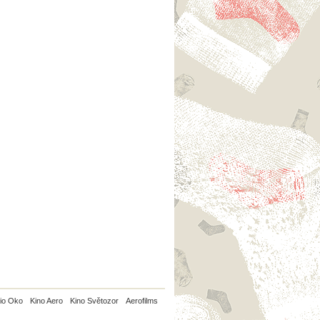
io Oko
Kino Aero
Kino Světozor
Aerofilms