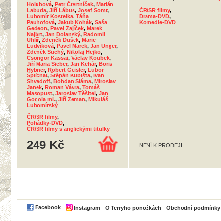
Holubová
,
Petr Čtvrtníček
,
Marián
Labuda
,
Jiří Lábus
,
Josef Somr
,
ČR/SR filmy
,
Lubomír Kostelka
,
Táňa
Drama-DVD
,
Pauhofová
,
Jakub Kohák
,
Saša
Komedie-DVD
Gedeon
,
Pavel Zajíček
,
Marek
Najbrt
,
Jan Dolanský
,
Radomil
Uhlíř
,
Zdeněk Dušek
,
Marie
Ludvíková
,
Pavel Marek
,
Jan Unger
,
Zdeněk Suchý
,
Nikolaj Hejko
,
Csongor Kassai
,
Václav Koubek
,
Jiří Maria Sieber
,
Jan Kehár
,
Boris
Hybner
,
Robert Geisler
,
Lubor
Šplíchal
,
Štěpán Kubišta
,
Ivan
Shvedoff
,
Bohdan Sláma
,
Miroslav
Janek
,
Roman Vávra
,
Tomáš
Masopust
,
Jaroslav Těšitel
,
Jan
Gogola ml.
,
Jiří Zeman
,
Mikuláš
Lubomírský
ČR/SR filmy
,
Pohádky-DVD
,
ČR/SR filmy s anglickými titulky
249 Kč
NENÍ K PRODEJI
PayPal
Facebook
Instagram
O Terryho ponožkách
Obchodní podmínky