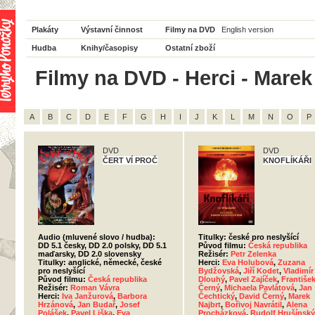
Plakáty
Výstavní činnost
Filmy na DVD
English version
Hudba
Knihy/časopisy
Ostatní zboží
Filmy na DVD - Herci - Marek 
A
B
C
D
E
F
G
H
I
J
K
L
M
N
O
P
DVD
DVD
ČERT VÍ PROČ
KNOFLÍKÁŘI
Audio (mluvené slovo / hudba):
Titulky: české pro neslyšící
DD 5.1 česky, DD 2.0 polsky, DD 5.1
Původ filmu:
Česká republika
maďarsky, DD 2.0 slovensky
Režisér:
Petr Zelenka
Titulky: anglické, německé, české
Herci:
Eva Holubová
,
Zuzana
pro neslyšící
Bydžovská
,
Jiří Kodet
,
Vladimír
Původ filmu:
Česká republika
Dlouhý
,
Pavel Zajíček
,
Františe
Režisér:
Roman Vávra
Černý
,
Michaela Pavlátová
,
Jan
Herci:
Iva Janžurová
,
Barbora
Čechtický
,
David Černý
,
Marek
Hrzánová
,
Jan Budař
,
Josef
Najbrt
,
Bořivoj Navrátil
,
Alena
Polášek
,
Pavel Liška
,
Eva
Procházková
,
Rudolf Hrušínský