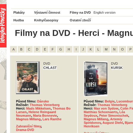
Plakáty
Výstavní činnost
Filmy na DVD
English version
Hudba
Knihy/časopisy
Ostatní zboží
Filmy na DVD - Herci - Magnu
A
B
C
D
E
F
G
H
I
J
K
L
M
N
O
P
DVD
DVD
CHLAST
KURSK
Původ filmu:
Dánsko
Původ filmu:
Belgie
,
Lucembur
Režisér:
Thomas Vinterberg
Režisér:
Thomas Vinterberg
Herci:
Mads Mikkelsen
,
Thomas Bo
Herci:
Max von Sydow
,
Colin Fi
Larsen
,
Helene Reingaard
Matthias Schoenaerts
,
Léa
Neumann
,
Maria Bonnevie
,
Seydoux
,
Peter Simonischek
,
Magnus Millang
,
Lars Ranthe
Magnus Millang
,
Artemiy
Spiridonov
,
August Diehl
,
Bjar
Zahraniční filmy
,
Henriksen
Drama-DVD