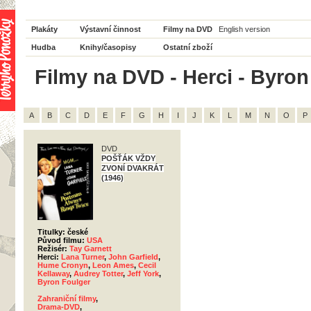
Plakáty
Výstavní činnost
Filmy na DVD
English version
Hudba
Knihy/časopisy
Ostatní zboží
Filmy na DVD - Herci - Byron 
A
B
C
D
E
F
G
H
I
J
K
L
M
N
O
P
DVD
POŠŤÁK VŽDY
ZVONÍ DVAKRÁT
(1946)
Titulky: české
Původ filmu:
USA
Režisér:
Tay Garnett
Herci:
Lana Turner
,
John Garfield
,
Hume Cronyn
,
Leon Ames
,
Cecil
Kellaway
,
Audrey Totter
,
Jeff York
,
Byron Foulger
Zahraniční filmy
,
Drama-DVD
,