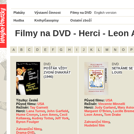
Plakáty
Výstavní činnost
Filmy na DVD
English version
Hudba
Knihy/časopisy
Ostatní zboží
Filmy na DVD - Herci - Leon 
A
B
C
D
E
F
G
H
I
J
K
L
M
N
O
P
DVD
DVD
POŠŤÁK VŽDY
SETKÁME SE 
ZVONÍ DVAKRÁT
LOUIS
(1946)
Titulky: české
Původ filmu:
USA
Původ filmu:
USA
Režisér:
Vincente Minnelli
Režisér:
Tay Garnett
Herci:
Judy Garland
,
Mary Asto
Herci:
Lana Turner
,
John Garfield
,
Margaret O'Brien
,
Lucille Breme
Hume Cronyn
,
Leon Ames
,
Cecil
Leon Ames
,
Tom Drake
Kellaway
,
Audrey Totter
,
Jeff York
,
Byron Foulger
Zahraniční filmy
,
Hudební film
Zahraniční filmy
,
Drama-DVD
,