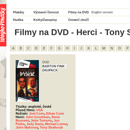
Plakáty
Výstavní činnost
Filmy na DVD
English version
Hudba
Knihy/časopisy
Ostatní zboží
Filmy na DVD - Herci - Tony 
A
B
C
D
E
F
G
H
I
J
K
L
M
N
O
P
DVD
BARTON FINK -
DIGIPACK
Titulky: anglické, české
Původ filmu:
USA
Režisér:
Joel Coen
,
Ethan Coen
Herci:
John Goodman
,
Steve
Buscemi
,
John Turturro
,
Jon
Polito
,
Judy Davis
,
Michael Lerner
,
John Mahoney
,
Tony Shalhoub