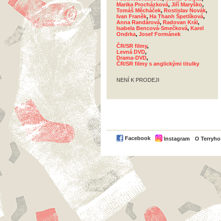
Marika Procházková
,
Jiří Maryško
,
Tomáš Měcháček
,
Rostislav Novák
,
Ivan Franěk
,
Ha Thanh Špetlíková
,
Anna Randárová
,
Radovan Král
,
Isabela Bencová-Smečková
,
Karel
Ondrka
,
Josef Formánek
ČR/SR filmy
,
Levná DVD
,
Drama-DVD
,
ČR/SR filmy s anglickými titulky
NENÍ K PRODEJI
Facebook
Instagram
O Terryh