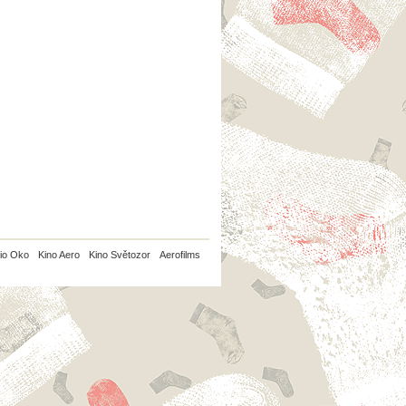
io Oko
Kino Aero
Kino Světozor
Aerofilms