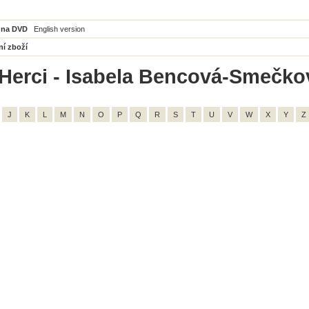
 na DVD
English version
ní zboží
Herci - Isabela Bencová-Smečkov
J
K
L
M
N
O
P
Q
R
S
T
U
V
W
X
Y
Z