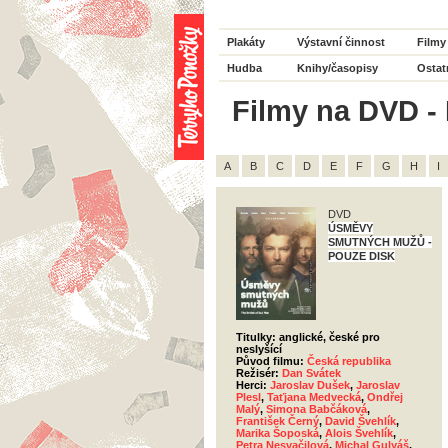
Plakáty
Výstavní činnost
Filmy
Hudba
Knihy/časopisy
Ostat
Filmy na DVD - 
A
B
C
D
E
F
G
H
I
DVD
ÚSMĚVY
SMUTNÝCH MUŽŮ -
POUZE DISK
Titulky: anglické, české pro
neslyšící
Původ filmu:
Česká republika
Režisér:
Dan Svátek
Herci:
Jaroslav Dušek
,
Jaroslav
Plesl
,
Taťjana Medvecká
,
Ondřej
Malý
,
Simona Babčáková
,
František Černý
,
David Švehlík
,
Marika Šoposká
,
Alois Švehlík
,
Petra Nesvačilová
,
Michal Gulyáš
,