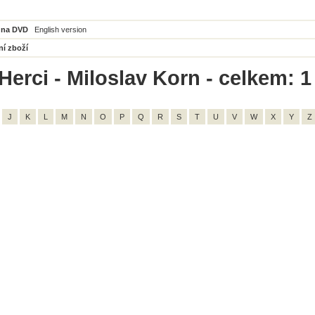
 na DVD
English version
ní zboží
Herci - Miloslav Korn - celkem: 1
J
K
L
M
N
O
P
Q
R
S
T
U
V
W
X
Y
Z