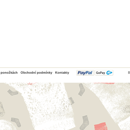
PayPal
o ponožkách
Obchodní podmínky
Kontakty
B