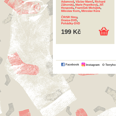
Adamová
,
Václav Mareš
,
Richard
Záhorský
,
Marie Popelková
,
Jiří
Hospoda
,
František Michálek
,
Miloslav Korn
,
Miroslav Kůra
ČR/SR filmy
,
Drama-DVD
,
Pohádky-DVD
199 Kč
Facebook
Instagram
O Terryh