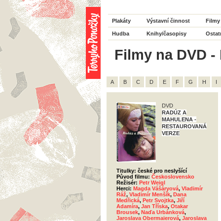
Plakáty
Výstavní činnost
Filmy
Hudba
Knihy/časopisy
Ostat
Filmy na DVD - 
A
B
C
D
E
F
G
H
I
DVD
RADÚZ A
MAHULENA -
RESTAUROVANÁ
VERZE
Titulky: české pro neslyšící
Původ filmu:
Československo
Režisér:
Petr Weigl
Herci:
Magda Vášáryová
,
Vladimír
Ráž
,
Vladimír Menšík
,
Dana
Medřická
,
Petr Svojtka
,
Jiří
Adamíra
,
Jan Tříska
,
Otakar
Brousek
,
Naďa Urbánková
,
Jaroslava Obermaierová
,
Jaroslava