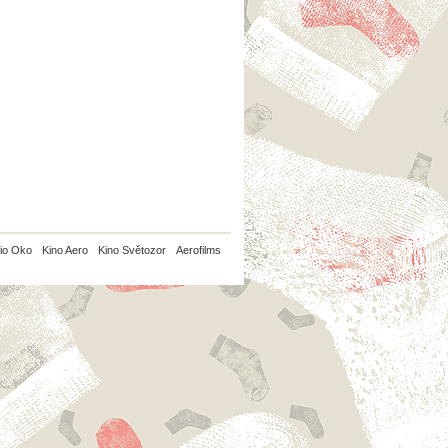
io Oko
Kino Aero
Kino Světozor
Aerofilms